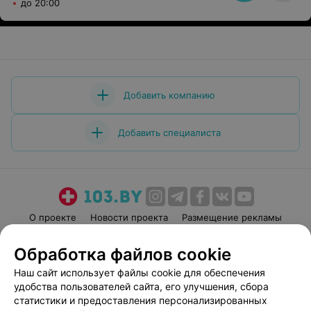
до 20:00
Добавить компанию
Добавить специалиста
О проекте
Новости проекта
Размещение рекламы
Медицинский маркетинг
Публичный договор
Обработка файлов cookie
Пользовательское соглашение
Способы оплаты
Наш сайт использует файлы cookie для обеспечения
Вакансии
Партнеры
удобства пользователей сайта, его улучшения, сбора
Написать руководителю 103.by
статистики и предоставления персонализированных