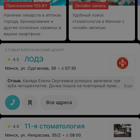
Приложение 103.BY
Онлайн-запись
Наличие лекарств в аптеках
Удобный поиск
города, бронирование и
стоматологов в Минске с
другие полезные сервисы в
онлайн-записью
вашем смартфоне
СТОМАТОЛОГИЧЕСКИЙ ЦЕНТР
ЛОДЭ
4.5
Минск, ул. Сурганова, 39
с 07:30
Отзыв
.
Каляда Елена Сергеевна успешно залечила три
зуба четырехлетке. Дочка пошла на повторный прием
Еще
без страха и сопротивления. Благодарю за
доброжелательное отношение и профессионализм
Все адреса
11-я стоматология
4.6
Минск, ул. Некрасова, 35/2
с 08:00