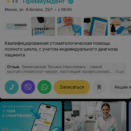
Премиумдент
4.8
Минск, ул. Я.Коласа, 25/1
с 09:00
Квалифицированная стоматологическая помощь
полного цикла, с учетом индивидуального диагноза
пациента
Отзыв
.
Лимановская Татьяна Николаевна - самый
крутой стоматолог-хирург, настоящий профессионал
Еще
своего дела! Мне нужно было удалить зуб мудрости
(нижняя восьмёрка). Татьяна Николаевна перед
процедурой развеяла все мои переживания. А в
Записаться
Акции 
процессе удаления, объясняла свои действия
понятным языком. Свою работу выполнила очень
аккуратно, поэтому я не чувствовал сильного
дискомфорта. Очень приятно попасть на прием к
врачу, у которого столь трепетное отношение к
пациентам