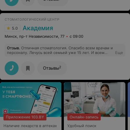
предположение, что это базилиома. И сразу же
предложил удалить (почему не предложить мне
сделать соскоб и отдать на гистологию, а потом уже
удалять). Я согласилась на удаление и подписала
СТОМАТОЛОГИЧЕСКИЙ ЦЕНТР
согласие. Гистология должна была быть через 14-16
дней, а узнала я о ней только через 3 недели. Оказался
Академия
5.0
какой-то вид дерматита. В итоге, после удаления рана
долго заживала и на руке ужасный рубец. Я считаю
Минск, пр-т Независимости, 77
с 09:00
действия врача непрофессиональными и очень жалею,
что обратилась в этот центр и к этому врачу
Отзыв
.
Отличная стоматология. Спасибо всем врачам и
персоналу. Лечусь всей семьей уже 15 лет. И всем
Еще
рекомендую!
2
Отзывы
Приложение 103.BY
Онлайн-запись
Наличие лекарств в аптеках
Удобный поиск