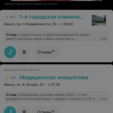
ЭФФЕКТИВНАЯ РЕКЛАМА НА САЙТЕ
1-я городская клиническая больница
4.7
Минск, пр-т Независимости, 64
с 08:00
Отзыв
.
У меня только слова благодарности за всю
работу которую врачи и весь персонал в
Еще
Гинекологическом отделении для меня сделали!
Главврач Гладышева Т.Н. - специалист высшего
уровня. Всегда ответит на вопросы, объяснит и
76
Отзывы
успокоит. Я шла на операцию к ней без лишних
волнений! В отделении чистота - санитарочкам
отдельные слова благодарности! Они каждый день
бегали по отделению как пчёлки ! Ещё раз -Спасибо
МЕДИЦИНСКИЙ ЦЕНТР
Всем Вам!
Медицинская инициатива
2.0
Минск, ул. Я. Коласа, 42
с 07:30
Отзыв
.
Обращалась в начале марта 2026 г. в этот
медцентр на консультацию к хирургу-онкологу А.В. по
Еще
поводу образования (красное шероховатое пятно) на
коже в районе локтя. Врач осмотрел мое образование
под лупой, даже без подсветки, и вынес
16
Отзывы