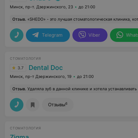
Минск, пр-т. Дзержинского, 23
до 21:00
Отзыв
.
«SHEDO» - это лучшая стоматологическая клиника, которая оказывает услуги на самом высочайшем уровне! Главными специалистами и основателями этого центра являются два врача: хирург-имплантолог Шелег Владимир Леонидович и ортопед Добрицкий Антон Павлович. Это опытные профессионалы, действительно знающие свое дело, а также это прекрасные, доброжелательные люди, с которыми спокойно проходишь все непростые этапы стоматологических манипуляций. Работают доктора в постоянном контакте друг с другом, что очень важно для окончательного результата. Вместе они творят чудеса! По секрету скажу, что их работу высоко ценят другие коллеги-стоматологи) Именно так, по рекомендации другого хирурга-стоматолог
Telegram
Viber
What
СТОМАТОЛОГИЯ
Dental Doc
3.7
Минск, пр-т Дзержинского, 19
до 21:00
Отзыв
.
Удаляла зуб в данной клинике и хотела устанавливать имплантант ,на что врач сказал нужно сразу одновременно удалить наращивать костную ткань т.к. ее не хватает. Мы так и сделали ...что мы имеем по факту спустя 4 месяца делаю снимок она еще не прижалась они мне сказали нужно еще походить 1 месяц, но я не стала ждать .. Пошла в другую клинику врач хирург был в шоке что он увидел он сказал что ничего наращивать не нужно было .Они этим самым ухудшили ситуацию.То что Врач нарастил ... образовалась рыхлая 
6
Отзывы
СТОМАТОЛОГИЯ
Zigma