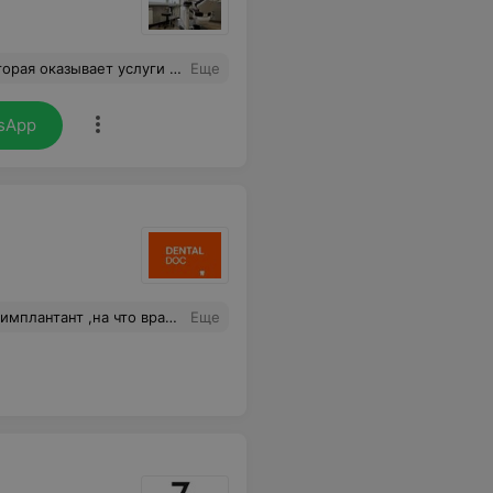
а мы узнали про фамилии Шелег и Добрицкий) К ним обращаются люди не только из Беларуси, но приезжает много иностранных пациентов. Доктора сами выступают на всевозможных конференциях за границей, обучают коллег своему мастерству, делятся передовым опытом на различных медицинских форумах. Рекомендую!
Еще
sApp
полость ..что пришлось убирать и делать синус-лифтинг. Вот такое отношение к пациентам. Заплатила 800р что бы потом еще это исправить. Зачем обманывать людей!? И кто теперь вернет мне потраченное время и деньги ?
Еще