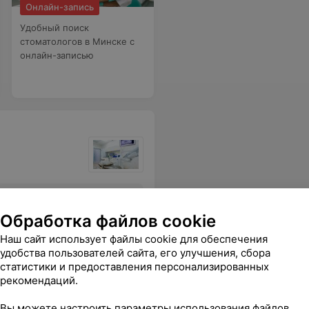
Онлайн-запись
Удобный поиск
стоматологов в Минске с
онлайн-записью
ные кабинеты, доброе отношение на ресепшене. Цены соответствуют качеству. Очень рекомендую!
Еще
Обработка файлов cookie
20
ывы
Наш сайт использует файлы cookie для обеспечения
удобства пользователей сайта, его улучшения, сбора
статистики и предоставления персонализированных
рекомендаций.
Вы можете настроить параметры использования файлов