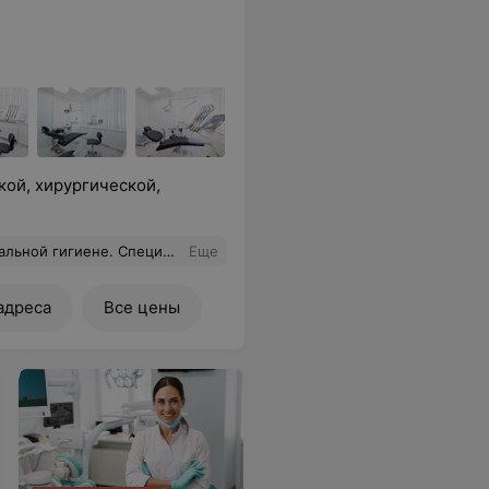
кой, хирургической,
занной процедурой осталась вполне довольна!
Еще
адреса
Все цены