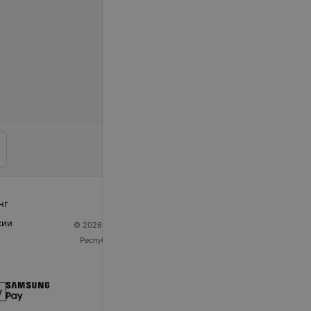
нг
сии
© 2026 ООО «Артокс Лаб», УНП 191700409
| 220012,
Республика Беларусь, г. Минск, улица Толбухина, 2,
пом. 16 | help@103.by
Служба поддержки
+375 291212755