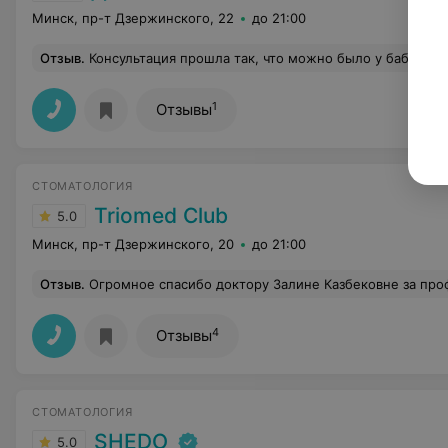
Минск, пр-т Дзержинского, 22
до 21:00
Отзыв
.
Консультация прошла так, что можно было у бабы Зины получить такие ответы на вопросы по брекетам. "Показания к брекетам есть, но вроде и нет, а вообще они у всех есть, но вам брекеты может и не нужны". "может мы и хуже сделаем", "Стираемость с одной стороны - 3 мм зубов, есть но это возрастное". "если поставить брекеты то может будут зубы стираться с одной стороны, а может и не будут". Даже стоимость назвал от 7500 до 13000. Какой
1
Отзывы
СТОМАТОЛОГИЯ
Triomed Club
5.0
Минск, пр-т Дзержинского, 20
до 21:00
Отзыв
.
Огромное спасибо доктору Залине Казбековне за профессионализм, уважение и внимательное отношение. Проблема с лечением зуба была решена за один прием и очень качественно. Также благодарна специалистам в рентген кабинете
4
Отзывы
СТОМАТОЛОГИЯ
SHEDO
5.0