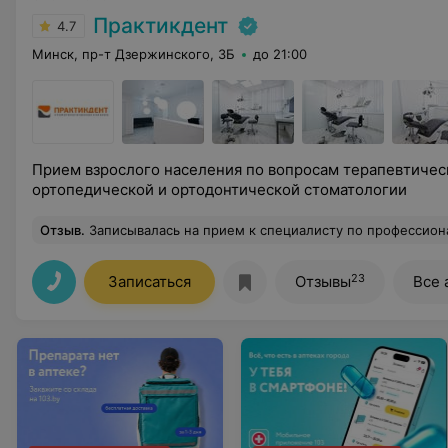
Практикдент
4.7
Минск, пр-т Дзержинского, 3Б
до 21:00
Прием взрослого населения по вопросам терапевтичес
ортопедической и ортодонтической стоматологии
Отзыв
.
Записывалась на прием к специалисту по профессиональной гигиене. Специалист тактичный, приветливый. Ока
23
Записаться
Отзывы
Все 