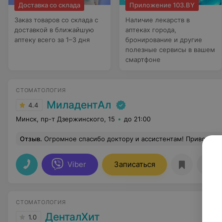
Доставка со склада
Приложение 103.BY
Заказ товаров со склада с
Наличие лекарств в
доставкой в ближайшую
аптеках города,
аптеку всего за 1–3 дня
бронирование и другие
полезные сервисы в вашем
смартфоне
СТОМАТОЛОГИЯ
МиладентАл
4.4
Минск, пр-т Дзержинского, 15
до 21:00
Отзыв
.
Огромное спасибо доктору и ассистентам! Приводили дочь с серьезным кариесом, боялись паники. Но врач так ловко и весело все превратила в игру, что ребенок даже не заметил укола! Ушли с улыбкой. Чистые, современ
Viber
Записаться
Отз
СТОМАТОЛОГИЯ
ДенталХит
1.0