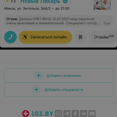
Новый Лекарь
4.6
Минск, ул. Энгельса, 34А/2
до 21:00
Отзыв
.
Делала КЛКТ ВНЧС 31.07.2021 мед персонал
очень вежливый и внимательный. Специалист который
Еще
делала снимок всё подробно объяснила и очень
старалась провести процедуру максимально
комфортно для пациента. Приятные цены, на снимок с
268
Записаться онлайн
Отзывы
открытым и закрытым ртом одет скидка- всего 65,85
рублей, когда в других мед.центрах больше 100
рублей. Спасибо! Буду рекомендовать ваш центр
своим знакомым!
Добавить компанию
Добавить специалиста