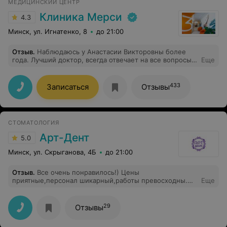
МЕДИЦИНСКИЙ ЦЕНТР
Клиника Мерси
4.3
Минск, ул. Игнатенко, 8
до 21:00
Отзыв
.
Наблюдаюсь у Анастасии Викторовны более
года. Лучший доктор, всегда отвечает на все вопросы,
Еще
всегда внимательная, приветливая, ее назначения
работают. Выражаю огромную благодарность за
профессионализм и доброе отношение к пациенту
433
Записаться
Отзывы
СТОМАТОЛОГИЯ
Арт-Дент
5.0
Минск, ул. Скрыганова, 4Б
до 21:00
Отзыв
.
Все очень понравилось!) Цены
приятные,персонал шикарный,работы превосходны.
Еще
Очень всем доволен и всем советую)
29
Отзывы