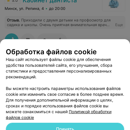
Кабинет дантиста
5.0
Минск, ул. Репина, 4
до 20:00
Отзыв
.
Приходили с двумя детьми на профосмотр для
садика и школы. Очень приятная внимательная врач
Еще
Татьяна. Старается найти подход к каждому ребенку. В
итоге сыну полечили 3 зубика и поставили "вкусные"
пломбы. От души рекомендуем.
6
Отзывы
Обработка файлов cookie
Наш сайт использует файлы cookie для обеспечения
удобства пользователей сайта, его улучшения, сбора
статистики и предоставления персонализированных
рекомендаций.
Добавить компанию
Вы можете настроить параметры использования файлов
cookie или изменить свое согласие в более позднее время.
Добавить специалиста
Для получения дополнительной информации о целях,
сроках и порядке использования файлов cookie вы
можете ознакомиться с нашей
Политикой обработки
файлов cookie
Принять