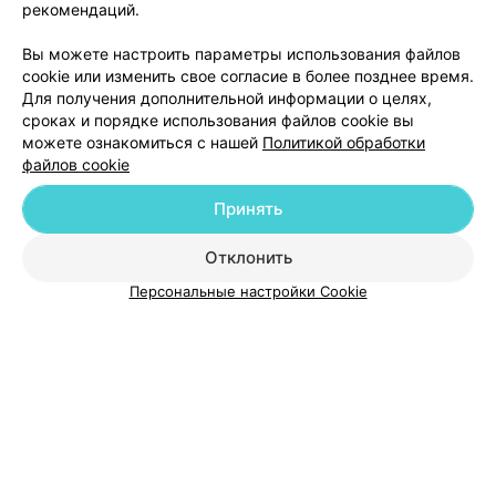
рекомендаций.
процессе лечения все же позвал медсестру, когда не
смог самостоятельно оказывать услугу. В процессе
Добавить компанию
общения с медсестрой врач ей сказал: "В последнюю
Вы можете настроить параметры использования файлов
неделю у меня пациенты, которые не могут раскрыть
cookie или изменить свое согласие в более позднее время.
рот как положено, - таких около 30%. ( Медицинская
Для получения дополнительной информации о целях,
Добавить специалиста
этика - нет не слышал). По оплате услуг чек не
сроках и порядке использования файлов cookie вы
выдали, хотя справедливости ради - выдали
гарантийный талон.
можете ознакомиться с нашей
Политикой обработки
файлов cookie
Принять
О проекте
Новости проекта
Размещение рекламы
Отклонить
Медицинский маркетинг
Публичный договор
Персональные настройки Cookie
Пользовательское соглашение
Способы оплаты
Вакансии
Партнеры
Написать руководителю 103.by
Написать в поддержку
Персональные настройки cookie
Обработка персональных данных