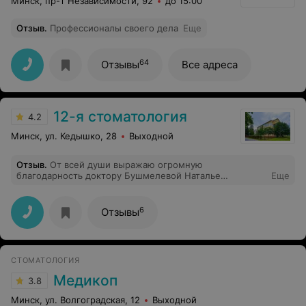
Минск, пр-т Независимости, 92
до 15:00
Отзыв
.
Профессионалы своего дела
Еще
64
Отзывы
Все адреса
12-я стоматология
4.2
Минск, ул. Кедышко, 28
Выходной
Отзыв
.
От всей души выражаю огромную
благодарность доктору Бушмелевой Наталье
Еще
Александровне, за эффективное лечение,
профессионализм, а так же за чуткое и внимательное
отношение. Спасибо Вам большое, здоровья Вам и
6
Отзывы
Вашей семье.
СТОМАТОЛОГИЯ
Медикоп
3.8
Минск, ул. Волгоградская, 12
Выходной