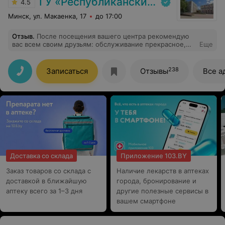
ГУ «Республиканский научно-практический центр медицинской экспертизы и реабилитаци»
4.5
Минск, ул. Макаенка, 17
до 17:00
Отзыв
.
После посещения вашего центра рекомендую
вас всем своим друзьям: обслуживание прекрасное,
Еще
уютная атмосфера, демократичные цены и грамотные
специалисты!
238
Записаться
Отзывы
Все а
Доставка со склада
Приложение 103.BY
Заказ товаров со склада с
Наличие лекарств в аптеках
доставкой в ближайшую
города, бронирование и
аптеку всего за 1–3 дня
другие полезные сервисы в
вашем смартфоне