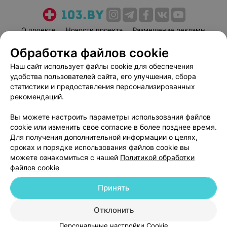
О проекте
Новости проекта
Размещение рекламы
Медицинский маркетинг
Публичный договор
Обработка файлов cookie
Пользовательское соглашение
Способы оплаты
Наш сайт использует файлы cookie для обеспечения
Вакансии
Партнеры
удобства пользователей сайта, его улучшения, сбора
статистики и предоставления персонализированных
Написать руководителю 103.by
рекомендаций.
Написать в поддержку
Персональные настройки cookie
Вы можете настроить параметры использования файлов
cookie или изменить свое согласие в более позднее время.
Обработка персональных данных
Для получения дополнительной информации о целях,
сроках и порядке использования файлов cookie вы
можете ознакомиться с нашей
Политикой обработки
файлов cookie
Принять
© 2026 ООО «Артокс Лаб», УНП 191700409
| 220012, Республика Беларусь,
Отклонить
г. Минск, улица Толбухина, 2, пом. 16 | help@103.by
Персональные настройки Cookie
Служба поддержки
+375 291212755