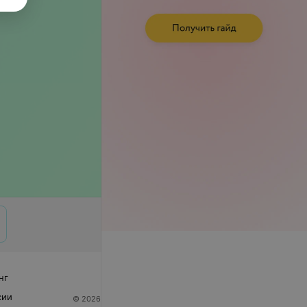
нг
сии
© 2026 ООО «Артокс Лаб», УНП 191700409
| 220012,