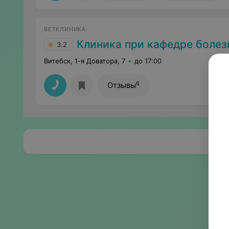
ВЕТКЛИНИКА
Клиника при кафедре болез
3.2
Витебск, 1-я Доватора, 7
до 17:00
6
Отзывы