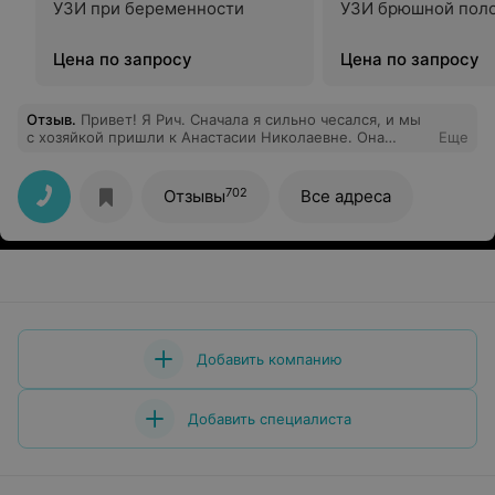
УЗИ при беременности
УЗИ брюшной пол
Цена по запросу
Цена по запросу
Отзыв
.
Привет! Я Рич. Сначала я сильно чесался, и мы
с хозяйкой пришли к Анастасии Николаевне. Она
Еще
быстро нашла причину и помогла. Потом у меня
случился гастрит и энтеропатия — прямо целый букет!
Но мы не отчаиваемся. Мы регулярно ходим к
702
Отзывы
Все адреса
Анастасии Николаевне на приёмы, проверяем, что там
внутри организма, делаем УЗИ. Доктор назначает
необходимые лекарства, всегда доходчиво объясняет
хозяйке, что и как делать, и даже проверяет, всё ли та
поняла. Спасибо ей огромное за заботу! Я чувствую
себя хорошо, а это самое главное.
Добавить компанию
Добавить специалиста