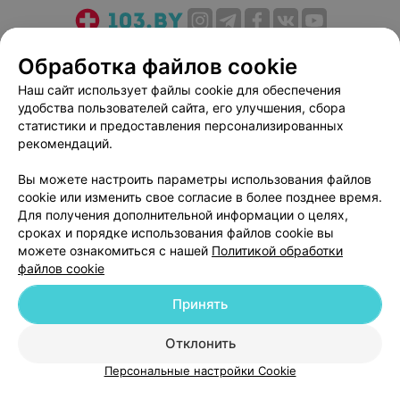
О проекте
Новости проекта
Размещение рекламы
Обработка файлов cookie
Медицинский маркетинг
Публичный договор
Наш сайт использует файлы cookie для обеспечения
Пользовательское соглашение
Способы оплаты
удобства пользователей сайта, его улучшения, сбора
Вакансии
Партнеры
статистики и предоставления персонализированных
рекомендаций.
Написать руководителю 103.by
Написать в поддержку
Вы можете настроить параметры использования файлов
cookie или изменить свое согласие в более позднее время.
Персональные настройки cookie
Для получения дополнительной информации о целях,
Обработка персональных данных
сроках и порядке использования файлов cookie вы
можете ознакомиться с нашей
Политикой обработки
файлов cookie
Принять
Отклонить
© 2026 ООО «Артокс Лаб», УНП 191700409
| 220012, Республика Беларусь,
г. Минск, улица Толбухина, 2, пом. 16 | help@103.by
Персональные настройки Cookie
Служба поддержки
+375 291212755