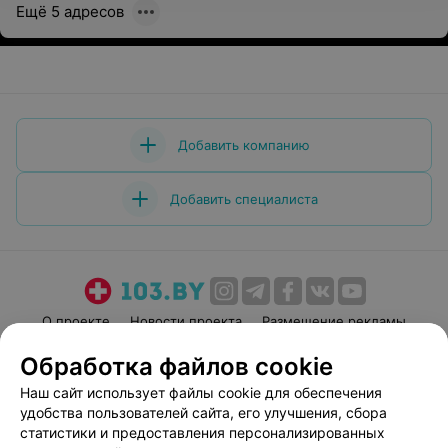
Ещё 5 адресов
Добавить компанию
Добавить специалиста
О проекте
Новости проекта
Размещение рекламы
Медицинский маркетинг
Публичный договор
Обработка файлов cookie
Пользовательское соглашение
Способы оплаты
Наш сайт использует файлы cookie для обеспечения
Вакансии
Партнеры
удобства пользователей сайта, его улучшения, сбора
статистики и предоставления персонализированных
Написать руководителю 103.by