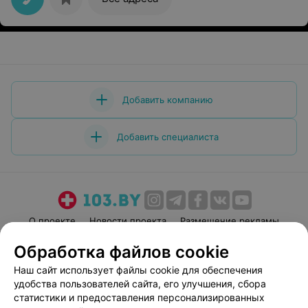
Добавить компанию
Добавить специалиста
О проекте
Новости проекта
Размещение рекламы
Медицинский маркетинг
Публичный договор
Обработка файлов cookie
Пользовательское соглашение
Способы оплаты
Наш сайт использует файлы cookie для обеспечения
Вакансии
Партнеры
удобства пользователей сайта, его улучшения, сбора
статистики и предоставления персонализированных
Написать руководителю 103.by