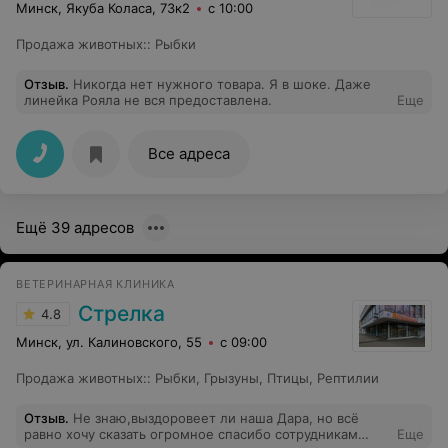
Минск, Якуба Коласа, 73к2
с 10:00
Продажа животных:
:
Рыбки
Отзыв
.
Никогда нет нужного товара. Я в шоке. Даже
линейка Рояла не вся предоставлена.
Еще
Все адреса
Ещё 39 адресов
ВЕТЕРИНАРНАЯ КЛИНИКА
Стрелка
4.8
Минск, ул. Калиновского, 55
с 09:00
Продажа животных:
:
Рыбки
,
Грызуны
,
Птицы
,
Рептилии
Отзыв
.
Не знаю,выздоровеет ли наша Дара, но всё
равно хочу сказать огромное спасибо сотрудникам
Еще