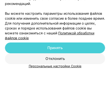
Потапов, ИП
рекомендаций.
Минск, Антоновская, 30
Вы можете настроить параметры использования файлов
cookie или изменить свое согласие в более позднее время.
Продажа животных:
:
Рыбки
Для получения дополнительной информации о целях,
сроках и порядке использования файлов cookie вы
можете ознакомиться с нашей
Политикой обработки
файлов cookie
Принять
Добавить компанию
Отклонить
Персональные настройки Cookie
Добавить специалиста
О проекте
Новости проекта
Размещение рекламы
Медицинский маркетинг
Публичный договор