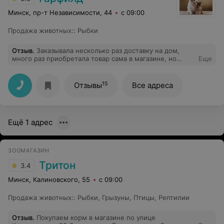
Минск, пр-т Независимости, 44
с 09:00
Продажа животных:
:
Рыбки
Отзыв
.
Заказывала несколько раз доставку на дом,
много раз приобретала товар сама в магазине, но
Еще
больше этого делать не буду. Вчера (16.09) в
очередной раз оформляла заказ на доставку корма (10
кг), сайт не грузился, решила позвонить и по телефону
15
Отзывы
Все адреса
оформить, принимали у меня заказ и нагрубили, от
такой пассивной агрессии и злобы, больше нет
желания что-либо заказывать.
Ещё 1 адрес
ЗООМАГАЗИН
Тритон
3.4
Минск, Калиновского, 55
с 09:00
Продажа животных:
:
Рыбки
,
Грызуны
,
Птицы
,
Рептилии
Отзыв
.
Покупаем корм в магазине по улице