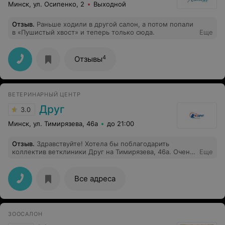
Минск, ул. Осипенко, 2
Выходной
Отзыв
.
Раньше ходили в другой салон, а потом попали
в «Пушистый хвост» и теперь только сюда.
Еще
4
Отзывы
ВЕТЕРИНАРНЫЙ ЦЕНТР
Друг
3.0
Минск, ул. Тимирязева, 46а
до 21:00
Отзыв
.
Здравствуйте! Хотела бы поблагодарить
коллектив ветклиники Друг на Тимирязева, 46а. Очень
Еще
доброжелательный персонал, внимательны к
питомцам и их владельцам. Особую благодарность
хочу выразить Кашевич Елене Николаевне. Она
Все адреса
курирует моих собак на протяжении 3 лет, и я могу
быть уверена в хорошем состоянии их здоровья.
Спасибо Вам! Успехов и удачи во всех делах!
ЗООСАЛОН