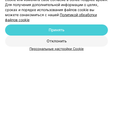
Для получения дополнительной информации о целях,
сроках и порядке использования файлов cookie вы
можете ознакомиться с нашей
Политикой обработки
файлов cookie
Добавить компанию
Принять
Отклонить
Добавить специалиста
Персональные настройки Cookie
О проекте
Новости проекта
Размещение рекламы
Медицинский маркетинг
Публичный договор
Пользовательское соглашение
Способы оплаты
Вакансии
Партнеры
Написать руководителю 103.by
Написать в поддержку