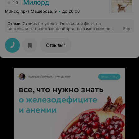
Милорд
1.0
Минск, пр-т Машерова, 9
до 20:00
Отзыв
.
Стричь не умеют! Оставили и фото, но
постригли с точностью наоборот, на замечание по
Еще
хвосту , с злостью взяли и обрили назло еще. Жаль,
ранее стригли цвергшнауцера, проблем не было,
сейчас терьера ирландского превратили... даже нет
2
Отзывы
этому названия, ну и конечно на финише и отношение
добавило что данный салон обходить стороной!!!!!