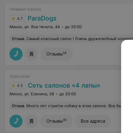
ГРУМИНГ-САЛОН
ParaDogs
4.7
Минск, ул. Яна Чечота, 44
до 20:00
Отзыв
.
Самый классный салон ! Очень дружелюбный коллектив. Справились с моим зверем на 1-2-3! Спасибо огромное ! Прошло уже 3 нед
14
Отзывы
ЗООСАЛОН
Сеть салонов «4 лапы»
4.5
Минск, ул. Есенина, 58
до 20:00
Отзыв
.
Много лет стригли собаку в этом салоне. Все было вроде хорошо ровно до этого дня. Попросила маму завезти своего малыша туда же, в надежде, что люди же не один год работают. Сказать, что я рыдала, не сказать ничего. Провожала из дома своё маленькое облачко, а привезли мне обратно совершенно не мою собаку. Больше всего меня удивило, что две собаки были пострижены совершенно одинаково, как под копирку, как будто мастер умеет только так. К сожалению, мама не запомнила имя мас
16
Отзывы
Все адреса