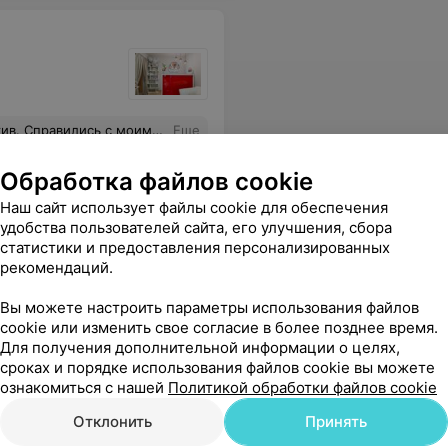
ели после экспресс- линьки , шерсти дома нет вообще !
Еще
Обработка файлов cookie
Наш сайт использует файлы cookie для обеспечения
удобства пользователей сайта, его улучшения, сбора
статистики и предоставления персонализированных
рекомендаций.
Вы можете настроить параметры использования файлов
cookie или изменить свое согласие в более позднее время.
Для получения дополнительной информации о целях,
тера, но этому мастеру я желаю, что бы при походе в салон, так же не учли его индивидуальность, а обскубли как всех. Больше никогда в жизни я не отвезу своего малыша к вам и никогда в жизни вас не посоветую
Еще
сроках и порядке использования файлов cookie вы можете
ознакомиться с нашей
Политикой обработки файлов cookie
Отклонить
Принять