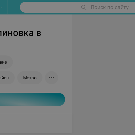
Поиск по сайту
линовка в
баке
айон
Метро