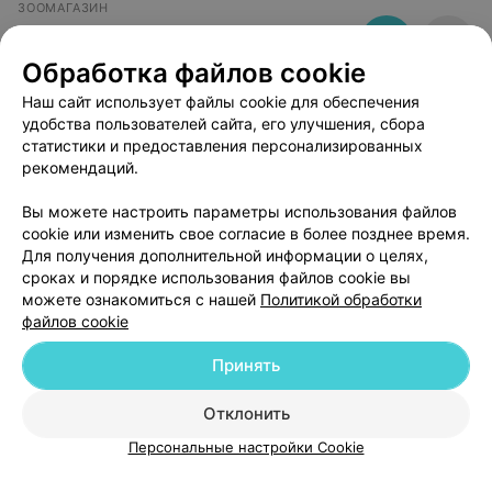
ЗООМАГАЗИН
Пёс и Кот
Обработка файлов cookie
Минск, ул.Чкалова, 1
до 21:00
Наш сайт использует файлы cookie для обеспечения
удобства пользователей сайта, его улучшения, сбора
статистики и предоставления персонализированных
рекомендаций.
Вы можете настроить параметры использования файлов
Добавить компанию
cookie или изменить свое согласие в более позднее время.
Для получения дополнительной информации о целях,
сроках и порядке использования файлов cookie вы
Добавить специалиста
можете ознакомиться с нашей
Политикой обработки
файлов cookie
Принять
О проекте
Новости проекта
Размещение рекламы
Отклонить
Медицинский маркетинг
Публичный договор
Персональные настройки Cookie
Пользовательское соглашение
Способы оплаты