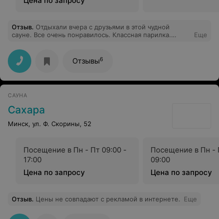
Цена по запросу
Отзыв
.
Отдыхали вчера с друзьями в этой чудной
сауне. Все очень понравилось. Классная парилка.
Еще
Теплый бассейн. Все чистенько. Самое хорошее место
для отдыха и получения релакса. Остались довольны.
Всем советую, не пожалеете.
6
Отзывы
САУНА
Сахара
Минск, ул. Ф. Скорины, 52
Посещение в Пн - Пт 09:00 -
Посещение в Пн - П
17:00
09:00
Цена по запросу
Цена по запросу
Отзыв
.
Цены не совпадают с рекламой в интернете.
Еще