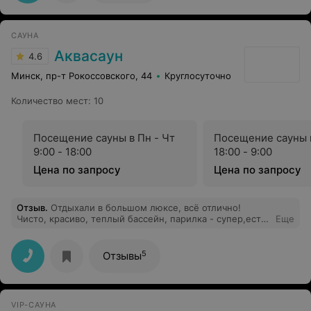
вариантов из-за этой брони. Никто из администрации
даже не извинился. Сказали,Денис информацию
неправильно разместил. Это уже недобросовестной
САУНА
рекламой называется. Оказание услуг кошмар. Если
любите лотерею вперед,а может вам повезёт и вас
Аквасаун
4.6
приятно встретят?
Минск, пр-т Рокоссовского, 44
Круглосуточно
Количество мест
:
10
Посещение сауны в Пн - Чт
Посещение сауны в
9:00 - 18:00
18:00 - 9:00
Цена по запросу
Цена по запросу
Отзыв
.
Отдыхали в большом люксе, всё отлично!
Чисто, красиво, теплый бассейн, парилка - супер,есть
Еще
караоке ! Очень весело провели время!!! Придём ещё
обязательно!!!!
5
Отзывы
VIP-САУНА