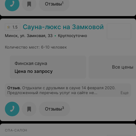
1
Отзывы
Сауна-люкс на Замковой
1.5
Минск, ул. Замковая, 33
Круглосуточно
Количество мест
:
6-10 человек
Финская сауна
Все цены
Цена по запросу
Отзыв
.
Отдыхали с друзьями в сауне 14 февраля 2020.
Предложенный перечень услуг на сайте не
Еще
соответствует действительности. При заказе сауны
уточняли у администратора о наличии караоке,
администратор сообщила что всё исправно и работает.
3
Отзывы
По приезду оказалось, что микрофоны не работают,
колонки не работают, в пультах от телевизора даже не
было батареек. После обращения к администратору
нам было сказано, что, цитата, "я не ответственная за
СПА-САЛОН
это, нас здесь работает 6 человек". В итоге попеть не