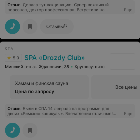
Отзыв
.
Делала тут вакцинацию. Супер вежливый
персонал, доктор профессионал! Встретили на
Еще
ресепшн милые котики, никогда такого не видела :)
15
Отзывы
СПА
SPA «Drozdy Club»
5.0
Минский р-н аг. Ждановичи, 38
Круглосуточно
Хамам и финская сауна
Все цены
Цена по запросу
Отзыв
.
Были в СПА 14 февраля на программе для
двоих «Римские каникулы». Впечатления отличные!
Еще
Несмотря на востребованность спа-зоны, было очень
чисто, атмосферно. Вежливый и внимательный
персонал ( администратор Ольга). Хамам , финская
сауна, бассейн с системой противотока, купель,
гейзеры - все аккуратное и досмотренное. Массажист