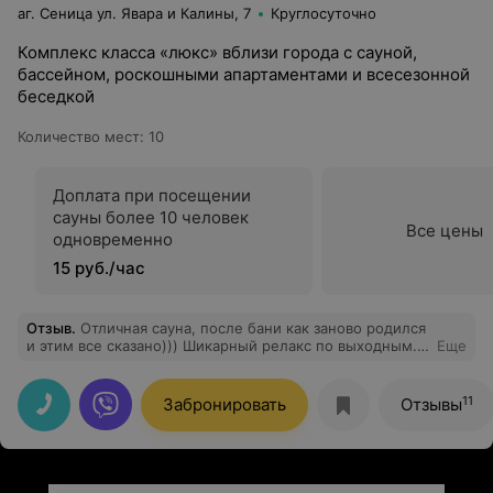
аг. Сеница ул. Явара и Калины, 7
Круглосуточно
Комплекс класса «люкс» вблизи города с сауной,
бассейном, роскошными апартаментами и всесезонной
беседкой
Количество мест
:
10
Доплата при посещении
сауны более 10 человек
Все цены
одновременно
15 руб./час
Отзыв
.
Отличная сауна, после бани как заново родился
и этим все сказано))) Шикарный релакс по выходным.
Еще
Все чисто и комфортно. Будем рекомендовать вашу
сауну всем знакомым)
11
Забронировать
Отзывы