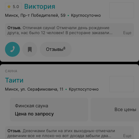
Виктория
5.0
Минск, Пр-т Победителей, 59
Круглосуточно
Отзыв
.
Отличная сауна! Отмечали день рождение
друга, нас было 12 человек! В ресторане заказали
Еще
закуски, все быстро и по нашему требованию
подавали! В сауне чисто, приятный и очень вежливый
администратор (вроде Ирина звали, спасибо ей
8
Отзывы
большое), нестандартный дизайн, шикарная барная
стойка, бассейн. Хорошее место для отдыха и
проведения праздников! Рекомендуем!
САУНА
Таити
Минск, ул. Серафимовича, 11
Круглосуточно
Финская сауна
Все цены
Цена по запросу
Отзыв
.
Девочками были на этих выходных-отмечали
девичник-все не плохо-но вот досада забыли два
Еще