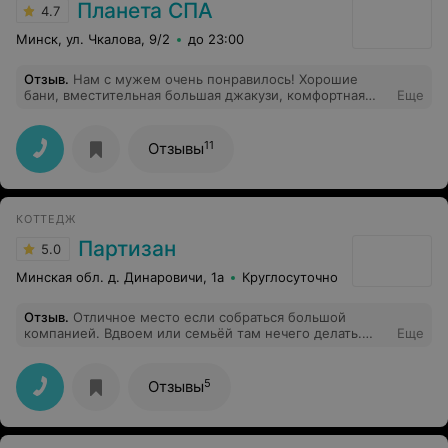
удалось, послушать свою музыку тоже не удалось, и
Планета СПА
4.7
вечер, честно говоря, был испорчен. Сервис отвратный
и это не дешёвая сауна во дворе дома, а сауна люкс
Минск, ул. Чкалова, 9/2
до 23:00
(как они себя позиционируют) в центре города.
Отзыв
.
Нам с мужем очень понравилось! Хорошие
бани, вместительная большая джакузи, комфортная
Еще
комната отдыха... и конечно же уютная,
располагающая к релаксу, соляная комната!!! И самое
главное приветливая администратор Алеся)))
11
Отзывы
Отношение к клиентам на высшем уровне! По
окончанию посещения термального комплекса и
соляной комнаты нам предложили вкуснейший
зелёный час... Желаем процветать
КОТТЕДЖ
Партизан
5.0
Минская обл. д. Динаровичи, 1а
Круглосуточно
Отзыв
.
Отличное место если собраться большой
компанией. Вдвоем или семьёй там нечего делать.
Еще
Для мероприятий рекомендую!
5
Отзывы