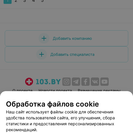
1
2
3
4
5
Добавить компанию
Добавить специалиста
О проекте
Новости проекта
Размещение рекламы
Медицинский маркетинг
Публичный договор
Обработка файлов cookie
Пользовательское соглашение
Способы оплаты
Наш сайт использует файлы cookie для обеспечения
Вакансии
Партнеры
удобства пользователей сайта, его улучшения, сбора
статистики и предоставления персонализированных
Написать руководителю 103.by
рекомендаций.
Написать в поддержку