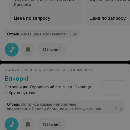
бассейн
Цена по запросу
Цена по запросу
Отзыв
.
какая цена абонемента?
Еще
1
Отзывы
ФИЗКУЛЬТУРНО-ОЗДОРОВИТЕЛЬНЫЙ КОМПЛЕКС
Вячоркi
Острошицко-Городокский с-с р-н д. Околица
Круглосуточно
Отзыв
.
Остались самые неприятные
впечатления.Делали брони домика.Вся указанная
Еще
информация оказалась неверной.Изменили все: время
заезда и отъезда, стоимость, предоплату, залог.
Домики очень близко друг к другу, места мало. Гулять
1
Отзывы
соседи будут у вас под окном. Отказались от других