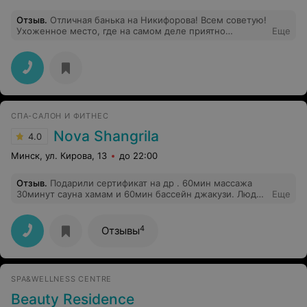
Отзыв
.
Отличная банька на Никифорова! Всем советую!
Ухоженное место, где на самом деле приятно
Еще
отдохнуть. Сама я жительница Уручья, а побывала
здесь с подругами в первый раз. Хорошее место.
Будем ходить!
СПА-САЛОН И ФИТНЕС
Nova Shangrila
4.0
Минск, ул. Кирова, 13
до 22:00
Отзыв
.
Подарили сертификат на др . 60мин массажа
30минут сауна хамам и 60мин бассейн джакузи. Людей
Еще
было мало и это радовало. Массаж по
предварительной записи ( уточнили кого предпочитаю
мужчину или женщину) После массажа принесли чай.
4
Отзывы
Массаж очень понравился . Время не контролируют.
Фен не работал предложили в кабинете
парикмахера.Все понравилось рекомендую
SPA&WELLNESS CENTRE
Beauty Residence