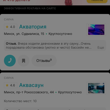
ЭФФЕКТИВНАЯ РЕКЛАМА НА САЙТЕ
САУНА
Акватория
4.0
Минск, ул. Судмалиса, 15
Круглосуточно
Отзыв
.
Вчера ходили девчонками в эту сауну…Очень
порадовала обстановка (уютно и чисто) бассейн не
Еще
маленький Вода ближе к холодной (но такая она и
должна быть после сауны). Сама сауна чистая,
интересный дизайн, Парилка качественно сделана
9
Отзывы
(очень хороший жар), приятно отдохнули…
САУНА
Аквасаун
4.6
Минск, пр-т Рокоссовского, 44
Круглосуточно
Количество мест
:
10