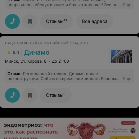
понравилось обслуживание и банька хороша!!! Все на
Еще
высшем уровне, пойду еще.
41
Отзывы
Все адреса
НАЦИОНАЛЬНЫЙ ОЛИМПИЙСКИЙ СТАДИОН
Динамо
5.0
Минск, ул. Кирова, 8
до 21:00
Отзыв
.
Легендарный стадион Динамо после
реконструкции. Сейчас во время чемпионата Европы
Еще
2024 используется для показа матчей на большом
экране. Здорово, что болельщики могут бесплатно
прийти и в антуражной атмосфере посмотреть
5
Отзывы
большие матчи. Сам стадион сохранил нотки
первичного стадиона. Однозначно одно из главных
сооружений в сердце Минска. Рекомендую