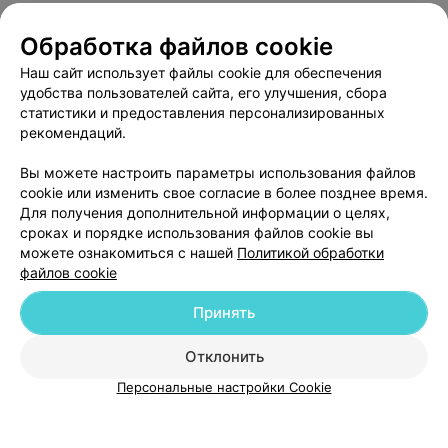
SPA&WELLNESS ЦЕНТР, БАССЕЙН ГОСТИНИЦЫ
Президент-Отель
Обработка файлов cookie
Минск, ул. Кирова, 18
до 20:30
Наш сайт использует файлы cookie для обеспечения
удобства пользователей сайта, его улучшения, сбора
статистики и предоставления персонализированных
ГОСТИНИЦА
рекомендаций.
Пекин
Вы можете настроить параметры использования файлов
Минск, ул. Красноармейская, 36
до 22:00
cookie или изменить свое согласие в более позднее время.
Для получения дополнительной информации о целях,
сроках и порядке использования файлов cookie вы
можете ознакомиться с нашей
Политикой обработки
файлов cookie
Принять
Добавить компанию
Отклонить
Добавить специалиста
Персональные настройки Cookie