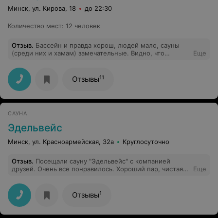
Минск, ул. Кирова, 18
до 22:30
Количество мест
:
12 человек
Отзыв
.
Бассейн и правда хорош, людей мало, сауны
(среди них и хамам) замечательные. Видно, что
Еще
только-только открылись и услуги возникают
постепенно, но если это SPA центр, то хочется, чтобы
там были и косметолог, и спа капсула, массаж, в
11
Отзывы
общем какие-то спа процедуры!!
САУНА
Эдельвейс
Минск, ул. Красноармейская, 32а
Круглосуточно
Отзыв
.
Посещали сауну "Эдельвейс" с компанией
друзей. Очень все понравилось. Хороший пар, чистая
Еще
вода в бассейне и очень приветливый персонал. Как
будто побывали у хороших друзей. Мы любим
париться и совмещать отдых в сауне. Все для этого
1
Отзывы
имеется в Эдельвейсе. Просторная комната отдыха и
т.д. При выборе сауны руководствовались стоимостью
и месторасположением. Нас все устроило в