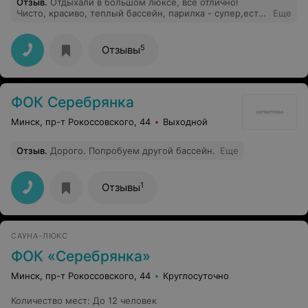
Отзыв
.
Отдыхали в большом люксе, всё отлично!
Чисто, красиво, теплый бассейн, парилка - супер,есть
Еще
караоке ! Очень весело провели время!!! Придём ещё
обязательно!!!!
5
Отзывы
ФОК Серебрянка
Минск, пр-т Рокоссовского, 44
Выходной
Отзыв
.
Дорого. Попробуем другой бассейн.
Еще
1
Отзывы
САУНА-ЛЮКС
ФОК «Серебрянка»
Минск, пр-т Рокоссовского, 44
Круглосуточно
Количество мест
:
До 12 человек