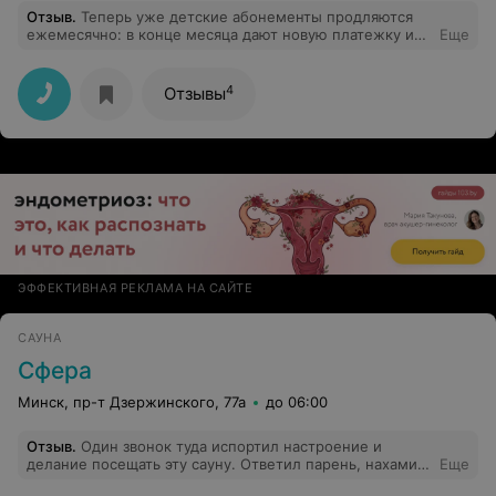
Полный отстой.
Отзыв
.
Теперь уже детские абонементы продляются
ежемесячно: в конце месяца дают новую платежку и
Еще
все, а взрослые каждый месяц в очереди, продажи
через интернет нет. А вот детские преподаватели
нормальные, учать плавать, а не плескаться в воде,
4
Отзывы
разными стилями.
ЭФФЕКТИВНАЯ РЕКЛАМА НА САЙТЕ
САУНА
Сфера
Минск, пр-т Дзержинского, 77а
до 06:00
Отзыв
.
Один звонок туда испортил настроение и
делание посещать эту сауну. Ответил парень, нахамил,
Еще
и на этом разговор наш закончился.