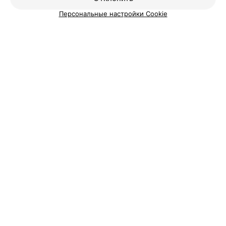
Персональные настройки Cookie
Добавить специалиста
О проекте
Новости проекта
Размещение рекламы
Медицинский маркетинг
Публичный договор
Пользовательское соглашение
Способы оплаты
Вакансии
Партнеры
Написать руководителю 103.by
Написать в поддержку
Персональные настройки cookie
Обработка персональных данных