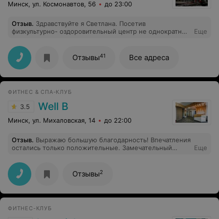
Минск, ул. Космонавтов, 56
до 23:00
Отзыв
.
Здравствуйте я Светлана. Посетив
физкультурно- оздоровительный центр не однократно,
Еще
осталась очень довольна услугами. Обслуживание
клиентов на высоком уровне,рекомендую
оздоровиться всем в полном комплексе ФОЦ
41
Отзывы
Все адреса
ФИТНЕС & СПА-КЛУБ
Well B
3.5
Минск, ул. Михаловская, 14
до 22:00
Отзыв
.
Выражаю большую благодарность! Впечатления
остались только положительные. Замечательный
Еще
специалист и человек, было уделено внимание не
только мне, но и моей дочери, посоветовали нужного
специалиста, и оказали помощь в записи на прием.
2
Отзывы
Очень доволен процедурой и результатами. С
удовольствием буду рекомендовать его всем своим
знакомым!
ФИТНЕС-КЛУБ