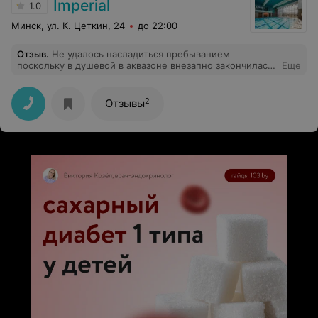
Imperial
1.0
Минск, ул. К. Цеткин, 24
до 22:00
Отзыв
.
Не удалось насладиться пребыванием
поскольку в душевой в аквазоне внезапно закончилась
Еще
горячая вода. Если вы из тех, кто готов мыться
холодной, то вас это не должно смущать. Остальным
не рекомендую !
2
Отзывы