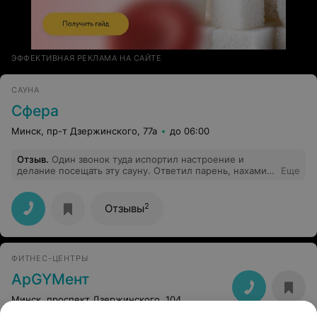
ЭФФЕКТИВНАЯ РЕКЛАМА НА САЙТЕ
САУНА
Сфера
Минск, пр-т Дзержинского, 77а
до 06:00
Отзыв
.
Один звонок туда испортил настроение и
делание посещать эту сауну. Ответил парень, нахамил,
Еще
и на этом разговор наш закончился.
2
Отзывы
ФИТНЕС-ЦЕНТРЫ
АрGYMент
Минск, проспект Дзержинского, 104
до 23:00