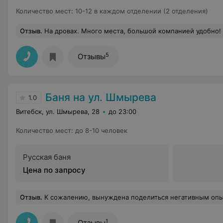
Количество мест
:
10-12 в каждом отделении (2 отделения)
Отзыв
.
На дровах. Много места, большой компанией удобно! Дают банные юбки, нам дали новые. Тапок нет, а зачем они чужие? В бассейне вода холодная, но об этом сказано на сайте и в группе ВКонтакте. Мы после парилки окунались не все! Холодная! Веники сыпятся если их сразу в горячую воду положить, мы свои приносим, замачива
5
Отзывы
Баня на ул. Шмырева
1.0
Витебск, ул. Шмырева, 28
до 23:00
Количество мест
:
до 8-10 человек
Русская баня
Цена по запросу
Отзыв
.
К сожалению, вынуждена поделиться негативным опытом посещения данной сауны. Состояние помещения оставляет желать лучшего: повсеместно наблюдается плесень, что вызывает серьезные опасения по поводу гигиены. Кроме того, пе
1
Отзывы