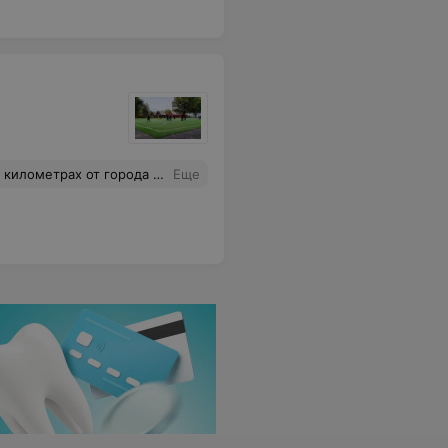
ли котелками для приготовления ухи. Недалеко от базы есть зарыбленный водоем, где можно порыбачить и вытянуть карпа или амура. Возле водоема расположилась усадьба «Уютный дворик», принимающая своих гостей круглогодично. В летнее время на cпортивно-туристической базе «Нива» проводится спортивно-оздо
Еще