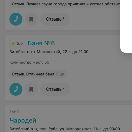
Отзыв
.
Лучшая сауна города,приятная и уютная обстановка,приветливый персонал,покорил большой бассейн и комфортная паровая,всем вас рекоменд
1
Отзывы
Баня №6
5.0
Витебск, пр-т Московский, 22
до 21:00
Количество мест
:
50
Отзыв
.
Отличная баня
Еще
2
Отзывы
БАНЯ
Чародей
Витебский р-н, пос. Руба, ул. Молодежная, 1А
до 00:00