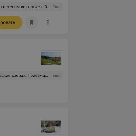
ьное спасибо управляющему Ивану. Очень отзывчивый человек. Обязательно вернемся к Вам вновь с большой компанией! Латыши - Анастасия и друзья.
Еще
ровать
казывают помощь в любое время. Здоровая и комфортная обстановка присутствует постоянно.
Еще