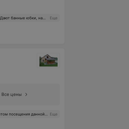
ем заранее в теплой воде а потом храним в сыром полотенце за день до бани. Всем не угодишь, но нам нравится. Ходим каждую пятницу!
Еще
Все цены
рсонал (или хозяева) проявил крайнюю неприветливость, что испортило общее впечатление от визита.
Еще