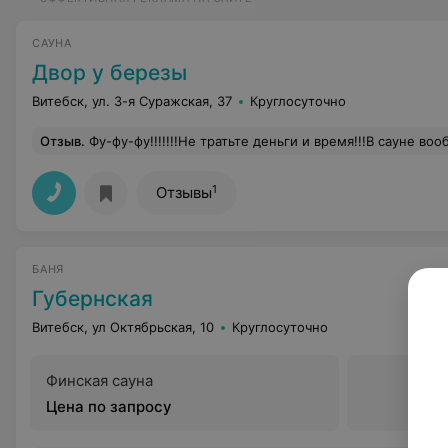
САУНА
Двор у березы
Витебск, ул. 3-я Суражская, 37
Круглосуточно
Отзыв
.
Фу-фу-фу!!!!!!!Не тратьте деньги и время!!!В сауне вообще нет жара,вода в бассейне ледяная,в душе такая же, стены в бассейне покрыты плесенью,за стенкой кто-то постоянно сливал туалет,слышимость такая,что чихнуть страш
1
Отзывы
БАНЯ
Губернская
Витебск, ул Октябрьская, 10
Круглосуточно
Финская сауна
Цена по запросу