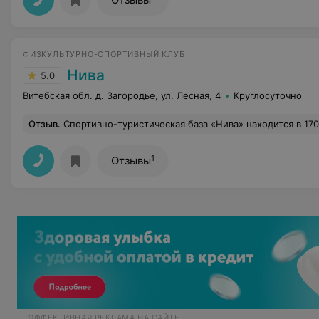
ФИЗКУЛЬТУРНО-СПОРТИВНЫЙ КЛУБ
Нива
5.0
Витебская обл. д. Загородье, ул. Лесная, 4
Круглосуточно
Отзыв
.
Спортивно-туристическая база «Нива» находится в 170 километрах от города Минск, в 120 километрах от Витебска, в 90 километрах от Могилева, в 2 километрах от Толочина рядом с трассой республиканского значения М1. Гости спортивно-туристической базы всегда могут воспользоваться дополнительными услугами: восстановительный центр: сауна с небольшим бассейном; катание на лошадях верхом; проведем конный, пеший, водный или велосипедный походы. На территории базы есть футбольная, баскетбольная и волейбольная площадки. Рядом имеется лыже-роллерная трасса протяженностью 3600 метров, конно-спортивная база. Работает прокат спортивного и туристического инвентаря, снегоход. Можно воспользоваться мангалом и
1
Отзывы
ЭФФЕКТИВНАЯ РЕКЛАМА НА САЙТЕ