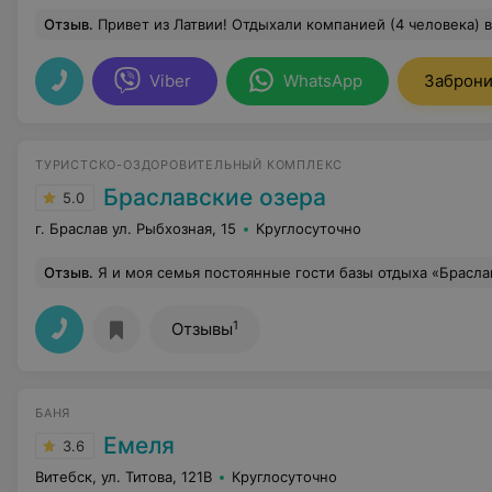
Отзыв
.
Привет из Латвии! Отдыхали компанией (4 человека) в гостевом коттедже с 08 08 2025 по 11 08 2025. В полной мере насладились красотой белорусской природы. Великолепное озеро, ухоженная территория и прекрасный дом. Все чисто и продуманно для отдыха (белье и комплекты посуды). С хозяином легко можно договориться о скидке. Отдел
Viber
WhatsApp
Заброни
ТУРИСТСКО-ОЗДОРОВИТЕЛЬНЫЙ КОМПЛЕКС
Браславские озера
5.0
г. Браслав ул. Рыбхозная, 15
Круглосуточно
Отзыв
.
Я и моя семья постоянные гости базы отдыха «Браславские озера». Приезжаем к Вам с удовольствием, так как все шикарно. Девочки на ресепшене вежливые, знающие своё дело, профессионалы. Постоянная улыбка на лице, о
1
Отзывы
БАНЯ
Емеля
3.6
Витебск, ул. Титова, 121В
Круглосуточно