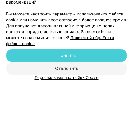
рекомендаций.
Вы можете настроить параметры использования файлов
Добавить компанию
cookie или изменить свое согласие в более позднее время.
Для получения дополнительной информации о целях,
сроках и порядке использования файлов cookie вы
Добавить специалиста
можете ознакомиться с нашей
Политикой обработки
файлов cookie
Принять
Отклонить
О проекте
Новости проекта
Размещение рекламы
Персональные настройки Cookie
Медицинский маркетинг
Публичный договор
Пользовательское соглашение
Способы оплаты
Вакансии
Партнеры
Написать руководителю 103.by
Написать в поддержку
Персональные настройки cookie
Обработка персональных данных