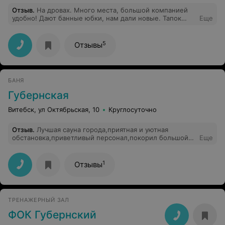
Отзыв
.
На дровах. Много места, большой компанией
удобно! Дают банные юбки, нам дали новые. Тапок
Еще
нет, а зачем они чужие? В бассейне вода холодная, но
об этом сказано на сайте и в группе ВКонтакте. Мы
после парилки окунались не все! Холодная! Веники
5
Отзывы
сыпятся если их сразу в горячую воду положить, мы
свои приносим, замачиваем заранее в теплой воде а
потом храним в сыром полотенце за день до бани.
Всем не угодишь, но нам нравится. Ходим каждую
БАНЯ
пятницу!
Губернская
Витебск, ул Октябрьская, 10
Круглосуточно
Отзыв
.
Лучшая сауна города,приятная и уютная
обстановка,приветливый персонал,покорил большой
Еще
бассейн и комфортная паровая,всем вас
рекомендуем,огромное вам спасибо за прекрасно
проведенное время.
1
Отзывы
ТРЕНАЖЕРНЫЙ ЗАЛ
ФОК Губернский