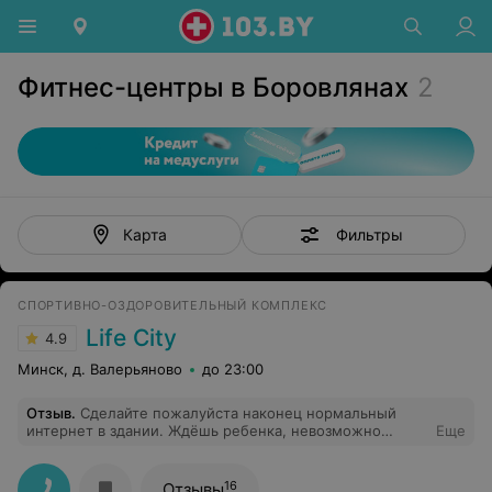
Фитнес-центры в Боровлянах
2
Фильтры
Карта
СПОРТИВНО-ОЗДОРОВИТЕЛЬНЫЙ КОМПЛЕКС
Life City
4.9
Минск, д. Валерьяново
до 23:00
Отзыв
.
Сделайте пожалуйста наконец нормальный
интернет в здании. Ждёшь ребенка, невозможно
Еще
поработать! Приходишь в зал , музыка не грузит,
программа тренировок не открывается. Уже столько
лет одна и та же проблема. Пожалуйста!, исправьте,
16
Отзывы