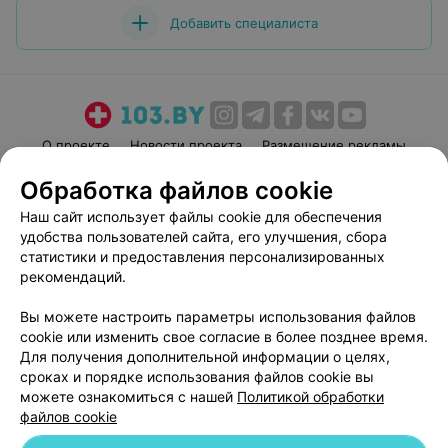
Добавить специалиста
О проекте
Новости проекта
Размещение рекламы
Медицинский маркетинг
Публичный договор
Обработка файлов cookie
Пользовательское соглашение
Способы оплаты
Наш сайт использует файлы cookie для обеспечения
Вакансии
Партнеры
удобства пользователей сайта, его улучшения, сбора
статистики и предоставления персонализированных
Написать руководителю 103.by
рекомендаций.
Написать в поддержку
Персональные настройки cookie
Вы можете настроить параметры использования файлов
cookie или изменить свое согласие в более позднее время.
Обработка персональных данных
Для получения дополнительной информации о целях,
сроках и порядке использования файлов cookie вы
можете ознакомиться с нашей
Политикой обработки
файлов cookie