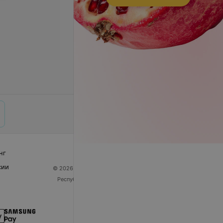
нг
сии
© 2026 ООО «Артокс Лаб», УНП 191700409
| 220012,
Республика Беларусь, г. Минск, улица Толбухина, 2,
пом. 16 | help@103.by
Служба поддержки
+375 291212755