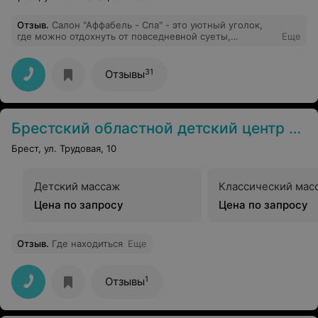
Отзыв
.
Салон "Аффабель - Спа" - это уютный уголок,
где можно отдохнуть от повседневной суеты,
Еще
насладиться приятной обстановкой и расслабляющей
музыкой. Именно здесь можно побывать в кедровой
бочке, сделать массаж, маникюр, педикюр! В салоне
31
Отзывы
всегда рады всем посетителям! Я очень рада, что
обслуживаюсь в этом салоне, потому что я уверена,
что меня там ждут, что я смогу отдохнуть и
расслабиться, поднять себе настроение и вместе с
Брестский областной детский центр медицинской реабилитации
этим сходить на свои любимые процедуры! Спасибо
вам за такой прекрасный салон!!!!
Брест, ул. Трудовая, 10
Детский массаж
Классический мас
Цена по запросу
Цена по запросу
Отзыв
.
Где находиться
Еще
1
Отзывы