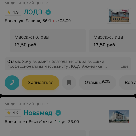
МЕДИЦИНСКИЙ ЦЕНТР
ЛОДЭ
4.9
Брест, ул. Ленина, 66-1
с 08:00
Массаж головы
Массаж лица
13,50 руб.
13,50 руб.
Отзыв
.
Хочу выразить благодарность за высокий
профессионализм массажисту ЛОДЭ Анжелике.
Еще
Администрации отдельное спасибо за такого ценного
сотрудника. Как жест признания прошу поощрить
денежной премией.
9235
Записаться
Отзывы
Все 
МЕДИЦИНСКИЙ ЦЕНТР
Новамед
4.2
Брест, пр-т Республики, 1
до 23:00