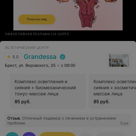
ЭФФЕКТИВНАЯ РЕКЛАМА НА САЙТЕ
ЭСТЕТИЧЕСКИЙ ЦЕНТР
Grandessa
5.0
Брест, ул. Воровского, 25
с 09:00
Комплекс осветления и
Комплекс осветле
сияния + биомеханический
сияния + космети
тонус-массаж лица
массаж лица
85 руб.
85 руб.
Отзыв
.
Отличный педикюр с лечением и устранением
проблем.
Еще