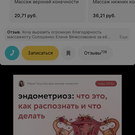
Массаж верхней конечности
Массаж нижних ко
20,71 руб.
36,21 руб.
Отзыв
.
Хочу выразить огромную благодарность
массажисту Солошенко Елене Вячеславовне за её
Еще
профессионализм и индивидуальный подход к моему
ребёнку. Благодаря качественному массажу, советам
и рекомендациям, у моей дочери произошёл скачок в
738
Записаться
Отзывы
физическом развитии. Моя дочь начала
самостоятельно ходить. Счастью не было предела.
Выражаем Елене Вячеславовне огромную
благодарность за проделанную работу! Рекомендуем
всем обращаться к данному специалисту, если вашему
ребенку нужен профессиональный,
квалифицированный массаж!