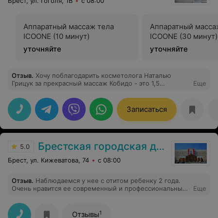
Брест, ул. Гоголя, 1B
с 08:00
Аппаратный массаж тела
Аппаратный масса
ICOONE (10 минут)
ICOONE (30 минут)
уточняйте
уточняйте
Отзыв
.
Хочу поблагодарить косметолога Наталью
Грицук за прекрасный массаж Кобидо - это 1,5
Еще
абсолютного кайфа . Наташа , спасибо Вам большое !
Всем рекомендую попасть в эти чудесные ручки к
этому прекрасному человечку .
Записаться
Брестская городская детская поликлиника №1
5.0
Брест, ул. Кижеватова, 74
с 08:00
Отзыв
.
Наблюдаемся у нее с отитом ребенку 2 года.
Очень нравится ее современный и профессиональный
Еще
подход. Доктор внятно и очень понятно объясняет, и
всегда, что не мало важно - убедительно, никогда не
откажет в приеме без записи. Всем всегда ее советую,
1
Отзывы