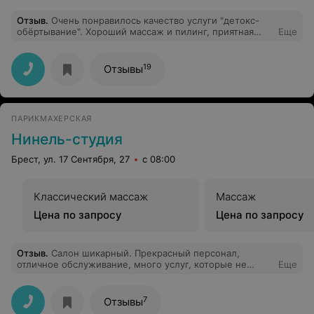
Отзыв
.
Очень понравилось качество услуги "детокс-
обёртывание". Хороший массаж и пилинг, приятная
Еще
атмосфера, тактичное обслуживание. Мастера зовут
Александр. Руки у просто "золотые".
19
Отзывы
ПАРИКМАХЕРСКАЯ
Нинель-студия
Брест, ул. 17 Сентября, 27
с 08:00
Классический массаж
Массаж
Цена по запросу
Цена по запросу
Отзыв
.
Салон шикарный. Прекрасный персонал,
отличное обслуживание, много услуг, которые не
Еще
предлагаются в других салонах, приятные цены и
хорошие скидки. + вкусный кофе. :)
7
Отзывы