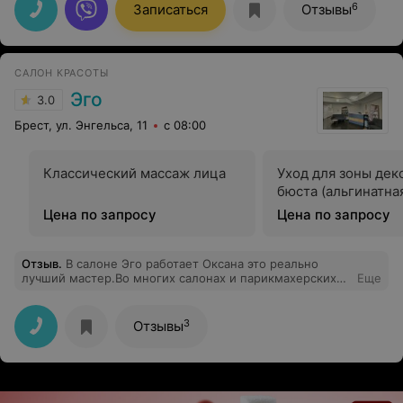
6
Записаться
Отзывы
САЛОН КРАСОТЫ
Эго
3.0
Брест, ул. Энгельса, 11
с 08:00
Классический массаж лица
Уход для зоны дек
бюста (альгинатна
Цена по запросу
Цена по запросу
Отзыв
.
В салоне Эго работает Оксана это реально
лучший мастер.Во многих салонах и парикмахерских
Еще
постригался но Оксана самая лучшая и в мужской
стрижке.
3
Отзывы