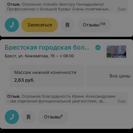
Отзыв
.
Огромное спасибо Виктору Геннадьевичу!
Профессионал с большой буквы! Очень позитивный
Еще
приятный человек! Две операции прошли успешно без
страха, благодаря доктору!!!
738
Записаться
Отзывы
Брестская городская больница № 1
Брест, ул. Кижеватова, 76
с 08:00
Массаж нижней конечности
Все цены
2,63 руб.
Отзыв
.
Огромная благодарность Ирине Александровне
- зав.отделения функциональной диагностики, за
Еще
качественный приём(07.07.2026), диагностику,
разъяснение процедуры и её результатов. В абсолютно
позитивной атмосфере. Спасибо и успехов по жизни
9
Отзывы
Вам, Ирина Александровна.