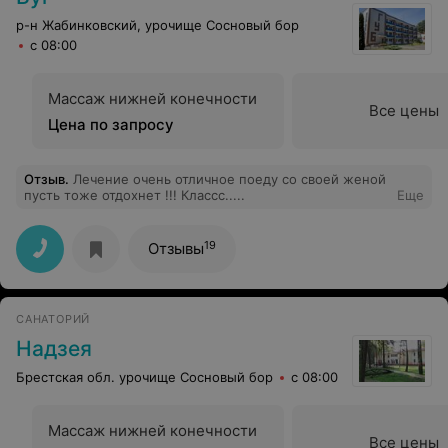
частных в 3 раза дороже, чем в госучреждении (за те
же услуги). Может, эти сотрудницы каким-то образом
р-н Жабинковский, урочище Сосновый бор
заинтересованы в том, чтобы отфутболивать
с 08:00
потенциальных пациентов (клиентов) в частные
клиники?
Массаж нижней конечности
Все цены
Цена по запросу
Отзыв
.
Лечение очень отличное поеду со своей женой
пусть тоже отдохнет !!! Классс.....
Еще
19
Отзывы
САНАТОРИЙ
Надзея
Брестская обл. урочище Сосновый бор
с 08:00
Массаж нижней конечности
Все цены