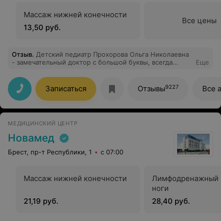
Массаж нижней конечности
Все цены
13,50 руб.
Отзыв
.
Детский педиатр Прохорова Ольга Николаевна
- замечательный доктор с большой буквы, всегда
Еще
быстрое и качественное лечение, всегда даст совет и
успокоит
9227
Записаться
Отзывы
Все 
МЕДИЦИНСКИЙ ЦЕНТР
Новамед
Брест, пр-т Республики, 1
с 07:00
Массаж нижней конечности
Лимфодренажный 
ноги
21,19 руб.
28,40 руб.