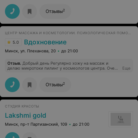
проблемами с верхней челюстью и желудком, меня
спасал от проблем с суставами. Очень благодарны!
2
Отзывы
ЦЕНТР МАССАЖА И КОСМЕТОЛОГИИ. ПСИХОЛОГИЧЕСКАЯ ПОМОЩЬ
Вдохновение
5.0
Минск, ул. Плеханова, 20
до 21:00
Отзыв
.
Добрый день Регулярно хожу на массаж и
делаю микротоки пилинг у космеологов центра. Очень
Еще
довольно внимательным и квалифицированным
персоналом.
2
Отзывы
СТУДИЯ КРАСОТЫ
Lakshmi gold
Минск, пр-т Партизанский, 109
до 21:00