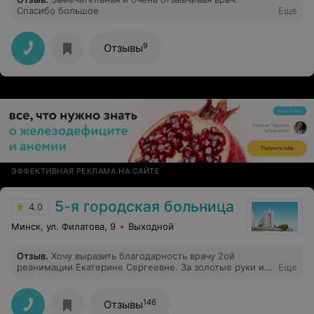
Спасибо большое
Еще
9
Отзывы
ЭФФЕКТИВНАЯ РЕКЛАМА НА САЙТЕ
5-я городская больница
4.0
Минск, ул. Филатова, 9
Выходной
Отзыв
.
Хочу выразить благодарность врачу 2ой
реанимации Екатерине Сергеевне. За золотые руки и
Еще
сердце и профессионализм Врач с большой буквы. И
медбрату Ване с этой же реанимации за его
человеческое отношение к пациентам и его доброту и
146
Отзывы
умение. Огромное спасибо Вам.