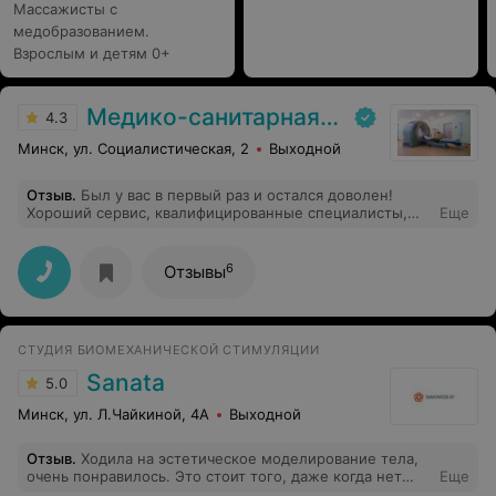
Массажисты с
медобразованием.
Взрослым и детям 0+
Медико-санитарная часть «МАЗ»
4.3
Минск, ул. Социалистическая, 2
Выходной
Отзыв
.
Был у вас в первый раз и остался доволен!
Хороший сервис, квалифицированные специалисты,
Еще
которые смогли ответить на все вопросы. При
необходимости приду к вам еще!
6
Отзывы
СТУДИЯ БИОМЕХАНИЧЕСКОЙ СТИМУЛЯЦИИ
Sanata
5.0
Минск, ул. Л.Чайкиной, 4А
Выходной
Отзыв
.
Ходила на эстетическое моделирование тела,
очень понравилось. Это стоит того, даже когда нет
Еще
времени. С первого раза виден эффект, вначале не