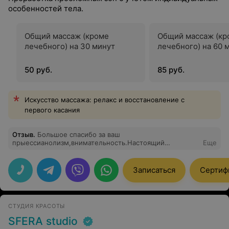
особенностей тела.
Общий массаж (кроме
Общий массаж (кр
лечебного) на 30 минут
лечебного) на 60 
50 руб.
85 руб.
Искусство массажа: релакс и восстановление с
первого касания
Отзыв
.
Большое спасибо за ваш
прыессианолизм,внимательность.Настоящий
Еще
лечебный массаж, помогли снять боли спины в
пояснице, грудном и шейном отделе,плеча и руки. За 5
сеансов ожила.
Записаться
Сертиф
СТУДИЯ КРАСОТЫ
SFERA studio