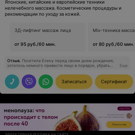
Японские, китайские и европейские техники
нелечебного массажа. Косметические процедуры и
рекомендации по уходу за кожей.
3Д-лифтинг массаж лица
Mix-техника масс
от 95 руб./60 мин.
от 80 руб./60 мин.
Отзыв
.
Посетила Елену перед своим днем рождения,
хотелось немного привести лицо в порядок, убрать
Еще
отечность и просто выглядеть посвежевшей. Очень
понравился подход, Елена аккуратный и заботливый
мастер, все было максимально комфортно. Массаж
Записаться
Сертификат
просто замечательный, я даже успела раслабиться и
отключиться от всех мыслей. А результат меня вообще
удивил, кажется таких больших и открытых глаз я у
себя уже давно не видела. Лицо стало более свежим и
отдохнувшим. Осталась очень довольна, обязательно
приду еще.
ЭФФЕКТИВНАЯ РЕКЛАМА НА САЙТЕ