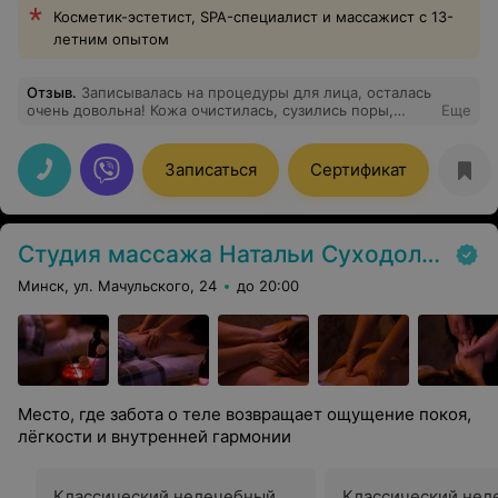
Косметик-эстетист, SPA-специалист и массажист с 13-
летним опытом
Отзыв
.
Записывалась на процедуры для лица, осталась
очень довольна! Кожа очистилась, сузились поры,
Еще
минимизировался жирный блеск, кожа стала
выглядеть увлажненной, свежей и отдохнувшей! Ирина
- профессионал с индивидуальным подходом к
Записаться
Сертификат
решению запросов. Приятное общение, уютная
обстановка - бонусы при проведении процедур!
Однозначно буду рекомендовать Ирину своим
подругам!
Студия массажа Натальи Суходольской
Минск, ул. Мачульского, 24
до 20:00
Место, где забота о теле возвращает ощущение покоя,
лёгкости и внутренней гармонии
Классический нелечебный
Классический нел