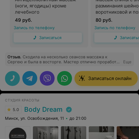
(ноги, ягодицы) кроме
разминания шейно
лечебного
воротниковой и п
областей (кроме л
49 руб.
80 руб.
Запись по телефону
Запись по телефону
Записаться
Записать
Отзыв
.
Сходила на несколько сеансов массажа к
Сергею и была в восторге. Мастер отлично проработал
Еще
спину и тело в целом,ушли зажимы и минус отеки.
Боль в спине и пояснице больше не беспокоит.
Рекомендую
Записаться онлайн
СТУДИЯ КРАСОТЫ
Body Dream
5.0
Минск, ул. Освобождения, 11
до 21:00