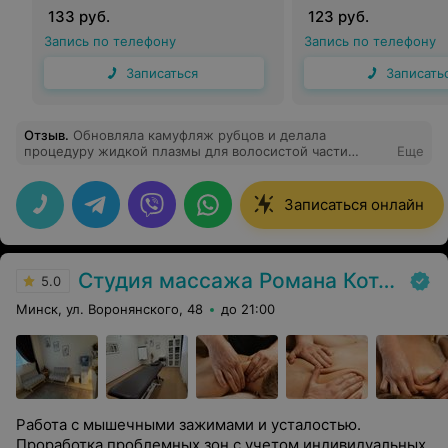
133 руб.
123 руб.
Запись по телефону
Запись по телефону
Записаться
Записать
Отзыв
.
Обновляла камуфляж рубцов и делала
процедуру жидкой плазмы для волосистой части
Еще
головы. Процедуры прошли легко и быстро за
душевным разговором в массажном кресле. Кристина-
замечательная девушка и опытный специалист. Очень
Записаться онлайн
рекомендую процедуры и мастера
Студия массажа Романа Котовича
5.0
Минск, ул. Воронянского, 48
до 21:00
Работа с мышечными зажимами и усталостью.
Проработка проблемных зон с учетом индивидуальных