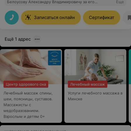
Белоусову Александру Владимировичу за его
Еще
профессионализм и помощь в избавлении от боли.
Прошла курс лечебного массажа спины (E-clinic,
ул.Комсомольская,12), результат появился уже после
Записаться онлайн
Сертификат
первых сеансов, хотя до этого боль в пояснице
беспокоила многие месяцы. Спасибо, что есть такие
замечательные специалисты, которые выполняют
свою работу с искренней заботой о пациентах.
Ещё 1 адрес
Центр здорового сна
Лечебный массаж
Лечебный массаж спины,
Услуги лечебного массажа в
шеи, поясницы, суставов.
Минске
Массажисты с
медобразованием.
Взрослым и детям 0+