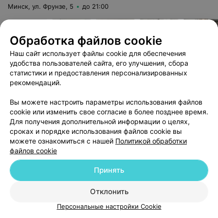
Минск, ул. Фрунзе, 5
до 21:00
Обработка файлов cookie
Наш сайт использует файлы cookie для обеспечения
Косметический уход за лицом, массаж для релакса и
удобства пользователей сайта, его улучшения, сбора
восстановления. Приятные бонусы и акционные
статистики и предоставления персонализированных
предложения.
рекомендаций.
Вы можете настроить параметры использования файлов
Классический массаж лица
Буккальный масса
cookie или изменить свое согласие в более позднее время.
120 руб.
100 руб.
Для получения дополнительной информации о целях,
сроках и порядке использования файлов cookie вы
можете ознакомиться с нашей
Политикой обработки
Массаж для рук к процедуре — бесплатно!
файлов cookie
Принять
Записаться
Сертиф
Отклонить
Персональные настройки Cookie
СТУДИЯ МАССАЖА