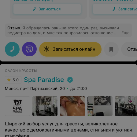
Записаться
Записать
Отзыв
.
Я обращалась раньше всего один раз, вызывали
педиатра на дом, и мне так понравилось отношение
Еще
доктора и её профессионализм (Хвостова Ю.), что
когда встал вопрос о выборе детского массажиста,
стала искать варианты именно у вас. И нашла), Касинич
Записаться онлайн
Отз
Галина Вячеславовна) Очень мне понравился
специалист и как человек приятный. Думаю, что это
первый , но не последний курс массажа, поэтому
проблемы с выбором больше не будет) Спасибо!
САЛОН КРАСОТЫ
Spa Paradise
5.0
Минск, пр-т Партизанский, 20
до 21:00
Широкий выбор услуг для красоты, великолепное
качество с демократичными ценами, стильная и уютная
атмосфера