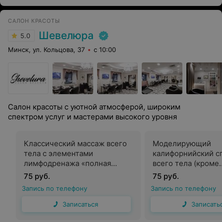
помогает людям оставаться здоровыми и
преодолевать трудности. Ты дорогая медсестра, одна
САЛОН КРАСОТЫ
из тех, которые творят добро в мире каждый день.
Твои дела вместе с твоими словами невероятно важны
Шевелюра
5.0
для каждого пациента. Твоя работа бесценна, и я хочу
сказать огромную благодарность тебе за то, как ты
Минск, ул. Кольцова, 37
с 10:00
помогаешь людям и делаешь мир лучше. Ты истинный
герой нашего времени, и я благодарю за все, что ты
делаешь. С уважением, бывший пациент 1-ой хирургии
МОКБ, Валерий Александрович Тимохов.
Салон красоты с уютной атмосферой, широким
спектром услуг и мастерами высокого уровня
Классический массаж всего
Моделирующий
тела с элементами
калифорнийский с
лимфодренажа «полная
всего тела (кроме
релаксация» (кроме
лечебного)
75 руб.
75 руб.
лечебного)
Запись по телефону
Запись по телефону
Записаться
Записать