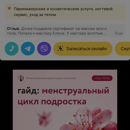
Парикмахерские и косметические услуги, ногтевой
сервис, уход за телом
Отзыв
.
Дочка подарила сертификат на массаж всего
тела. Попала к мастеру Елене. У мастера золотые
Еще
руки. Всем очень довольна, обязательно буду баловать
себя таким релаксом у данного мастера.
Записаться онлайн
Сер