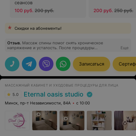
сеансов
100 руб.
200 руб.
200 руб.
250 руб.
Скидки на абонементы!
Отзыв
.
Массаж спины помог снять хроническое
напряжение и усталость. После процедуры
Еще
улучшилось самочувствие и общее состояние. Видно,
что мастер работает осознанно и с вниманием к телу.
Записаться
Сертиф
МАССАЖНЫЙ КАБИНЕТ И УХОДОВЫЕ ПРОЦЕДУРЫ ДЛЯ ЛИЦА
Eternal oasis studio
5.0
Минск, пр-т Независимости, 84А
с 10:00