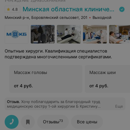
УЧРЕЖДЕНИЕ ЗДРАВООХРАНЕНИЯ
Минская областная клиническая больница
4.8
Минский р-н, Боровлянский сельсовет, 201
Выходной
Опытные хирурги. Квалификация специалистов
подтверждена многочисленными сертификатами.
Массаж головы
Массаж шеи
от 4 руб.
от 4 руб.
Отзыв
.
Хочу поблагодарить за благородный труд
медицинскую сестру 1-ой хирургии Б Кристину
Еще
Александровну. Она является примером того, как
нужно любить свою работу и относиться к больным с
достойным уважением. Её оптимистичность и
73
Отзывы
Все цены
жизнерадостность являются наилучшей мотивацией
для всех, кто оказывает помощь больным. Её работа