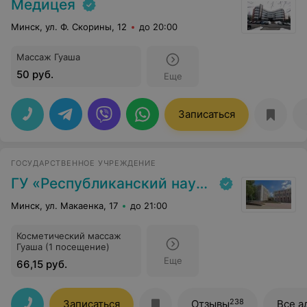
Медицея
Минск, ул. Ф. Скорины, 12
до 20:00
Массаж Гуаша
50 руб.
Еще
Записаться
ГОСУДАРСТВЕННОЕ УЧРЕЖДЕНИЕ
ГУ «Республиканский научно-практический центр медицинской экспертизы и реабилитаци»
Минск, ул. Макаенка, 17
до 21:00
Косметический массаж
Гуаша (1 посещение)
Еще
66,15 руб.
238
Записаться
Отзывы
Все а