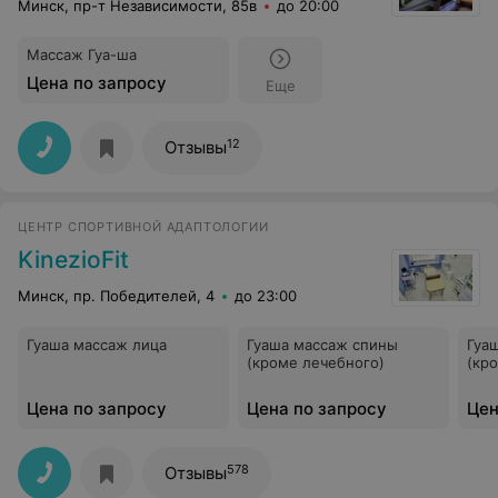
Минск, пр-т Независимости, 85в
до 20:00
Массаж Гуа-ша
Цена по запросу
Еще
12
Отзывы
ЦЕНТР СПОРТИВНОЙ АДАПТОЛОГИИ
KinezioFit
Минск, пр. Победителей, 4
до 23:00
Гуаша массаж лица
Гуаша массаж спины
Гуа
(кроме лечебного)
(кр
Цена по запросу
Цена по запросу
Цен
578
Отзывы