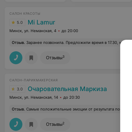
САЛОН КРАСОТЫ
Mi Lamur
5.0
Минск, ул. Неманская, 4
до 20:00
Отзыв
.
Заранее позвонила. Предложили время в 17.30, меня это устроило.В 17.25 пришла в данное заведение. Администратора не было, только мастер и клиент. Ровно в 17.30 мастер не освободился, но ничего, у всех бывают заминки. И что вы думаете? 17.50, а я всё ещё жду, когда меня примут! Полное неуважение к клиенту. И это место называется салоном красоты? Обычная парикмахерская, где людей принимают по живой очереди. Для чего записывать, если время записи не имеет никакого значения? У меня на сегодня запланировано много дел, и из-за того, что мне пришлось ехать в Каменную Горку (да еще по такой погоде!),
3
Отзывы
САЛОН-ПАРИКМАХЕРСКАЯ
Очаровательная Маркиза
3.0
Минск, ул. Неманская, 14
до 20:30
Отзыв
.
Самые положительные эмоции от результата после курса массажа лиц
2
Отзывы