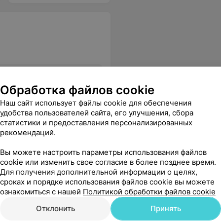
 я потеряла своё драгоценное время! Книгу предложений и замечаний просить нет смысла, а так, благодаря отзывам на различных ресурсах, надеюсь люди будут обходить это место стороной. Жаль, что потраченного времени мне уже никто не вернёт. Никому не рекомендую.
Еще
Обработка файлов cookie
Наш сайт использует файлы cookie для обеспечения
удобства пользователей сайта, его улучшения, сбора
статистики и предоставления персонализированных
рекомендаций.
Вы можете настроить параметры использования файлов
cookie или изменить свое согласие в более позднее время.
Для получения дополнительной информации о целях,
сроках и порядке использования файлов cookie вы можете
а. Алеся- прекрасный мастер!
Еще
ознакомиться с нашей
Политикой обработки файлов cookie
Отклонить
Принять