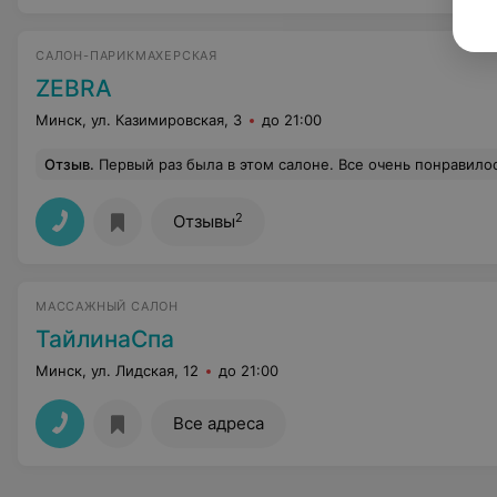
САЛОН-ПАРИКМАХЕРСКАЯ
ZEBRA
Минск, ул. Казимировская, 3
до 21:00
Отзыв
.
Первый раз была в этом салоне. Все очень понравилось.Стриглась у мастера Дианы.Не знала, что хочу, но мастер посоветовала несколько вариантов. Стрижка получилась очень классной и сти
2
Отзывы
МАССАЖНЫЙ САЛОН
ТайлинаСпа
Минск, ул. Лидская, 12
до 21:00
Все адреса