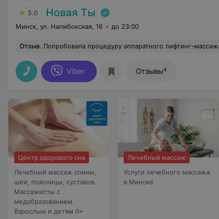
Новая Ты
5.0
Минск, ул. Налибокская, 16
до 23:00
Отзыв
.
Попробовала процедуру аппаратного лифтинг-массажа для лица и зоны декольте, осталась довольна результатом. Действите
4
Viber
Отзывы
Центр здорового сна
Лечебный массаж
Лечебный массаж спины,
Услуги лечебного массажа
шеи, поясницы, суставов.
в Минске
Массажисты с
медобразованием.
Взрослым и детям 0+