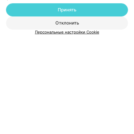
Добавить компанию
Принять
Добавить специалиста
Отклонить
Персональные настройки Cookie
О проекте
Новости проекта
Размещение рекламы
Медицинский маркетинг
Публичный договор
Пользовательское соглашение
Способы оплаты
Вакансии
Партнеры
Написать руководителю 103.by
Написать в поддержку
Персональные настройки cookie
Обработка персональных данных