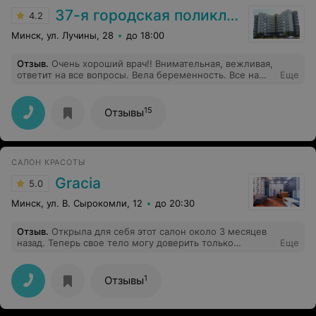
37-я городская поликлиника
4.2
Минск, ул. Лучины, 28
до 18:00
Отзыв
.
Очень хороший врач!! Внимательная, вежливая,
ответит на все вопросы. Вела беременность. Все на
Еще
высшем уровне. Всегда к ней большой поток
пациентов. Обнаружила проблему, которую другой
врач искала полгода и не нашла!
15
Отзывы
САЛОН КРАСОТЫ
Gracia
5.0
Минск, ул. В. Сырокомли, 12
до 20:30
Отзыв
.
Открыла для себя этот салон около 3 месяцев
назад. Теперь свое тело могу доверить только
Еще
Наталье, а лицо - Ольге. Приятная атмосфера,
индивидуальный подход, профессиональные
сотрудники. Особенно радуют цены) Спасибо за вашу
1
Отзывы
работу ❤️! Салон однозначно рекомендую!