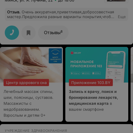
Минск, ул. Я. Лучины, 22
до 18:00
Отзыв
.
Очень аккуратная,приветливая,добросовестная
мастер.Предложила разные варианты покрытия,чтобы
Еще
можно было выбрать,что больше нравится.Очень
хорошее впечатление осталось от салона и работы
мастера.Огромное ей спасибо и удачи в работе.На
8
Отзывы
коррекцию опять приду к ней.
Центр здорового сна
Приложение 103.BY
Лечебный массаж спины,
Запись к врачу, поиск и
шеи, поясницы, суставов.
бронирование лекарств,
Массажисты с
медицинская карта
в
медобразованием.
вашем смартфоне
Взрослым и детям 0+
УЧРЕЖДЕНИЕ ЗДРАВООХРАНЕНИЯ