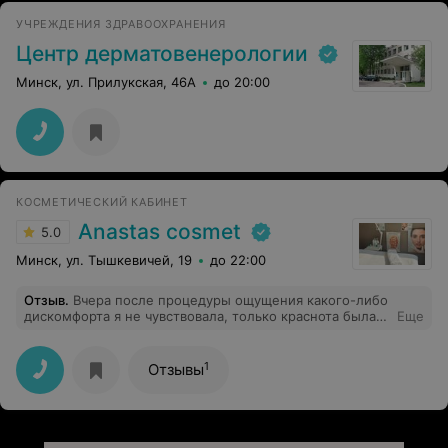
УЧРЕЖДЕНИЯ ЗДРАВООХРАНЕНИЯ
Центр дерматовенерологии
Минск, ул. Прилукская, 46А
до 20:00
КОСМЕТИЧЕСКИЙ КАБИНЕТ
Anastas cosmet
5.0
Минск, ул. Тышкевичей, 19
до 22:00
Отзыв
.
Вчера после процедуры ощущения какого-либо
дискомфорта я не чувствовала, только краснота была
Еще
на лице. С утра чувствовалось ощущение стянутости,
покраснений на лице не было. Нанесла сыворотку и
крем (очень всё понравилось). Я вижу изменения,
1
Отзывы
кожа блестит, прыщи посветлели, на себя хочется
смотреть и любоваться) Спасибо вам огромное за Ваш
труд, за Ваши советы)