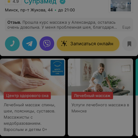
Супрамед
4.9
Минск, пр-т Жукова, 44
до 21:00
Отзыв
.
Прошла курс массажа у Александра, осталась
очень довольна. У меня проблемная шея, благодаря
Еще
массажу боль практически ушла. Александр
прекрасный специалист, а также добрый и веселый
человек, уходила после массажа в хорошем
Записаться онлайн
настроении. Спасибо большое
Центр здорового сна
Лечебный массаж
Лечебный массаж спины,
Услуги лечебного массажа в
шеи, поясницы, суставов.
Минске
Массажисты с
медобразованием.
Взрослым и детям 0+