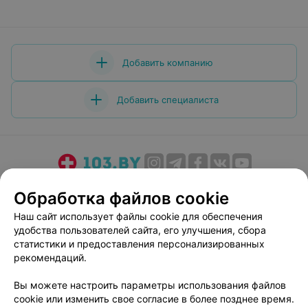
Добавить компанию
Добавить специалиста
О проекте
Новости проекта
Размещение рекламы
Обработка файлов cookie
Медицинский маркетинг
Публичный договор
Наш сайт использует файлы cookie для обеспечения
Пользовательское соглашение
Способы оплаты
удобства пользователей сайта, его улучшения, сбора
Вакансии
Партнеры
статистики и предоставления персонализированных
рекомендаций.
Написать руководителю 103.by
Написать в поддержку
Вы можете настроить параметры использования файлов
cookie или изменить свое согласие в более позднее время.
Персональные настройки cookie