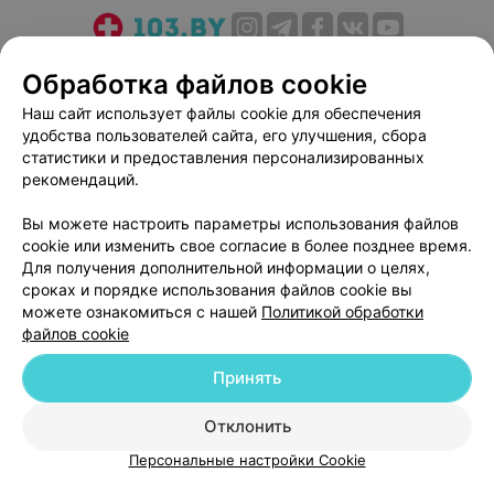
О проекте
Новости проекта
Размещение рекламы
Обработка файлов cookie
Медицинский маркетинг
Публичный договор
Наш сайт использует файлы cookie для обеспечения
Пользовательское соглашение
Способы оплаты
удобства пользователей сайта, его улучшения, сбора
Вакансии
Партнеры
статистики и предоставления персонализированных
рекомендаций.
Написать руководителю 103.by
Написать в поддержку
Вы можете настроить параметры использования файлов
cookie или изменить свое согласие в более позднее время.
Персональные настройки cookie
Для получения дополнительной информации о целях,
Обработка персональных данных
сроках и порядке использования файлов cookie вы
можете ознакомиться с нашей
Политикой обработки
файлов cookie
Принять
Отклонить
© 2026 ООО «Артокс Лаб», УНП 191700409
| 220012, Республика Беларусь,
г. Минск, улица Толбухина, 2, пом. 16 | help@103.by
Персональные настройки Cookie
Служба поддержки
+375 291212755