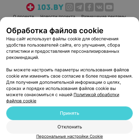
О проекте
Новости проекта
Размещение рекламы
Медицинский маркетинг
Публичный договор
Обработка файлов cookie
Пользовательское соглашение
Способы оплаты
Наш сайт использует файлы cookie для обеспечения
Вакансии
Партнеры
удобства пользователей сайта, его улучшения, сбора
статистики и предоставления персонализированных
Написать руководителю 103.by
рекомендаций.
Написать в поддержку
Персональные настройки cookie
Вы можете настроить параметры использования файлов
cookie или изменить свое согласие в более позднее время.
Обработка персональных данных
Для получения дополнительной информации о целях,
сроках и порядке использования файлов cookie вы
можете ознакомиться с нашей
Политикой обработки
файлов cookie
Принять
© 2026 ООО «Артокс Лаб», УНП 191700409
| 220012, Республика Беларусь,
Отклонить
г. Минск, улица Толбухина, 2, пом. 16 | help@103.by
Персональные настройки Cookie
Служба поддержки
+375 291212755