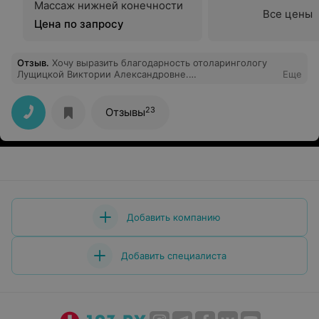
Массаж нижней конечности
Все цены
Цена по запросу
Отзыв
.
Хочу выразить благодарность отоларингологу
Лущицкой Виктории Александровне.
Еще
Профессионализм, уверенность, спокойствие,
исходящее от доктора для пациента очень важна. А
когда ещё пациент видит чёткое взаимодействие
23
Отзывы
между доктором и медсестрой то лечиться и вовсе не
страшно. СПАСИБО!!!!
Добавить компанию
Добавить специалиста