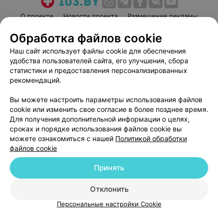
О проекте
Новости проекта
Размещение рекламы
Медицинский маркетинг
Публичный договор
Обработка файлов cookie
Пользовательское соглашение
Способы оплаты
Наш сайт использует файлы cookie для обеспечения
Вакансии
Партнеры
удобства пользователей сайта, его улучшения, сбора
статистики и предоставления персонализированных
Написать руководителю 103.by
рекомендаций.
Написать в поддержку
Персональные настройки cookie
Вы можете настроить параметры использования файлов
cookie или изменить свое согласие в более позднее время.
Обработка персональных данных
Для получения дополнительной информации о целях,
сроках и порядке использования файлов cookie вы
можете ознакомиться с нашей
Политикой обработки
файлов cookie
Принять
© 2026 ООО «Артокс Лаб», УНП 191700409
| 220012, Республика Беларусь,
Отклонить
г. Минск, улица Толбухина, 2, пом. 16 | help@103.by
Персональные настройки Cookie
Служба поддержки
+375 291212755