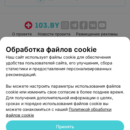
О проекте
Новости проекта
Размещение рекламы
Медицинский маркетинг
Публичный договор
Обработка файлов cookie
Пользовательское соглашение
Способы оплаты
Наш сайт использует файлы cookie для обеспечения
Вакансии
Партнеры
удобства пользователей сайта, его улучшения, сбора
Написать руководителю 103.by
статистики и предоставления персонализированных
рекомендаций.
Написать в поддержку
Персональные настройки cookie
Вы можете настроить параметры использования файлов
Обработка персональных данных
cookie или изменить свое согласие в более позднее время.
Для получения дополнительной информации о целях,
сроках и порядке использования файлов cookie вы
можете ознакомиться с нашей
Политикой обработки
файлов cookie
Принять