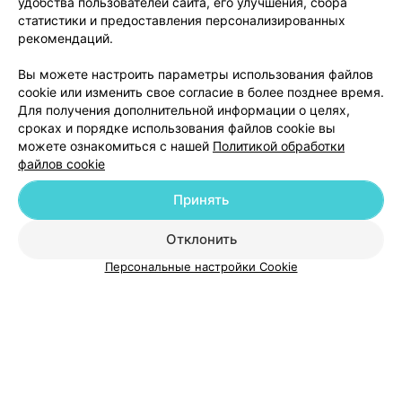
удобства пользователей сайта, его улучшения, сбора
статистики и предоставления персонализированных
рекомендаций.
Вы можете настроить параметры использования файлов
Добавить компанию
cookie или изменить свое согласие в более позднее время.
Для получения дополнительной информации о целях,
сроках и порядке использования файлов cookie вы
Добавить специалиста
можете ознакомиться с нашей
Политикой обработки
файлов cookie
Принять
Отклонить
О проекте
Новости проекта
Размещение рекламы
Персональные настройки Cookie
Медицинский маркетинг
Публичный договор
Пользовательское соглашение
Способы оплаты
Вакансии
Партнеры
Написать руководителю 103.by
Написать в поддержку
Персональные настройки cookie