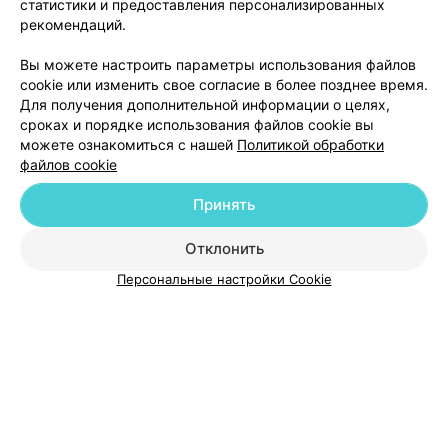
статистики и предоставления персонализированных
ШКОЛА ТАНЦЕВ
рекомендаций.
Нон Стоп
Вы можете настроить параметры использования файлов
Брест, бул. Космонавтов, 60
Выходной
cookie или изменить свое согласие в более позднее время.
Для получения дополнительной информации о целях,
сроках и порядке использования файлов cookie вы
можете ознакомиться с нашей
Политикой обработки
файлов cookie
Принять
Добавить компанию
Отклонить
Добавить специалиста
Персональные настройки Cookie
О проекте
Новости проекта
Размещение рекламы
Медицинский маркетинг
Публичный договор
Пользовательское соглашение
Способы оплаты