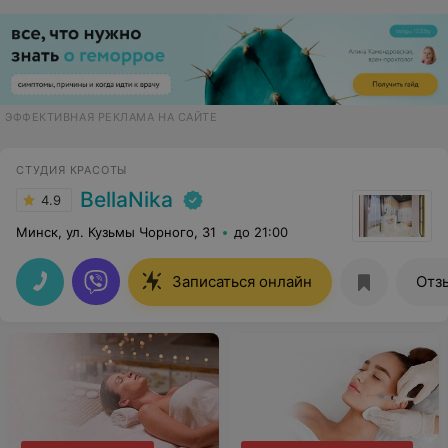
ЭФФЕКТИВНАЯ РЕКЛАМА НА САЙТЕ
СТУДИЯ КРАСОТЫ
BellaNika
4.9
Минск, ул. Кузьмы Чорного, 31
до 21:00
Записаться онлайн
Отз