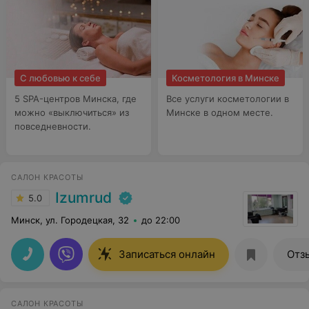
С любовью к себе
Косметология в Минске
5 SPA-центров Минска, где
Все услуги косметологии в
можно «выключиться» из
Минске в одном месте.
повседневности.
САЛОН КРАСОТЫ
Izumrud
5.0
Минск, ул. Городецкая, 32
до 22:00
Записаться онлайн
Отз
САЛОН КРАСОТЫ