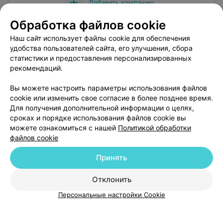
Добавить компанию
Обработка файлов cookie
Добавить специалиста
Наш сайт использует файлы cookie для обеспечения
удобства пользователей сайта, его улучшения, сбора
статистики и предоставления персонализированных
рекомендаций.
Вы можете настроить параметры использования файлов
О проекте
Новости проекта
Размещение рекламы
cookie или изменить свое согласие в более позднее время.
Медицинский маркетинг
Публичный договор
Для получения дополнительной информации о целях,
сроках и порядке использования файлов cookie вы
Пользовательское соглашение
Способы оплаты
можете ознакомиться с нашей
Политикой обработки
Вакансии
Партнеры
файлов cookie
Написать руководителю 103.by
Принять
Написать в поддержку
Персональные настройки cookie
Отклонить
Обработка персональных данных
Персональные настройки Cookie