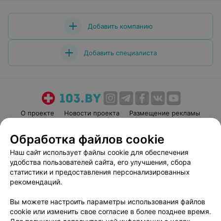
Добавить компанию
Добавить специалиста
О проекте
Новости проекта
Размещение рекламы
Медицинский маркетинг
Публичный договор
Обработка файлов cookie
Пользовательское соглашение
Способы оплаты
Наш сайт использует файлы cookie для обеспечения
Вакансии
Партнеры
удобства пользователей сайта, его улучшения, сбора
Написать руководителю 103.by
статистики и предоставления персонализированных
рекомендаций.
Написать в поддержку
Персональные настройки cookie
Вы можете настроить параметры использования файлов
Обработка персональных данных
cookie или изменить свое согласие в более позднее время.