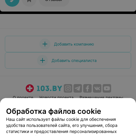
Добавить компанию
Добавить специалиста
О проекте
Новости проекта
Размещение рекламы
Медицинский маркетинг
Публичный договор
Обработка файлов cookie
Пользовательское соглашение
Способы оплаты
Наш сайт использует файлы cookie для обеспечения
Вакансии
Партнеры
удобства пользователей сайта, его улучшения, сбора
статистики и предоставления персонализированных
Написать руководителю 103.by