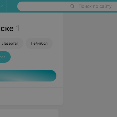
Поиск по сайту
нске
1
Лазертаг
Пейнтбол
лов