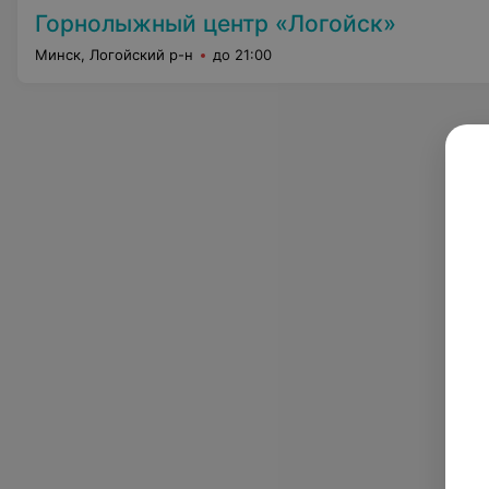
Горнолыжный центр «Логойск»
Минск, Логойский р-н
до 21:00