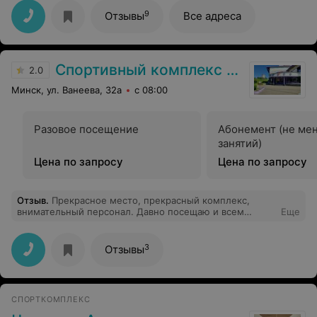
огромную благодарность тренеру Марии! Очень
квалифицированная! И очень мотивирующая. Выглядит
9
Отзывы
Все адреса
как с обложки, хочется тянутся! Контролирует и
направляет. За год с ней похудела на 13 кг. Спасибо за
таких специалистов!!
Спортивный комплекс БГЭУ
2.0
Минск, ул. Ванеева, 32а
с 08:00
Разовое посещение
Абонемент (не ме
занятий)
Цена по запросу
Цена по запросу
Отзыв
.
Прекрасное место, прекрасный комплекс,
внимательный персонал. Давно посещаю и всем
Еще
советую укрепить здоровье в СК БГЭУ.
3
Отзывы
СПОРТКОМПЛЕКС