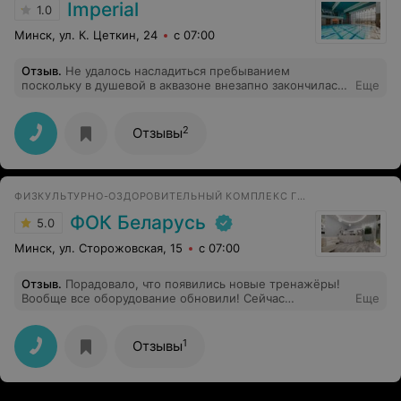
Imperial
1.0
Минск, ул. К. Цеткин, 24
с 07:00
Отзыв
.
Не удалось насладиться пребыванием
поскольку в душевой в аквазоне внезапно закончилась
Еще
горячая вода. Если вы из тех, кто готов мыться
холодной, то вас это не должно смущать. Остальным
не рекомендую !
2
Отзывы
ФИЗКУЛЬТУРНО-ОЗДОРОВИТЕЛЬНЫЙ КОМПЛЕКС ГОСТИНИЦЫ
ФОК Беларусь
5.0
Минск, ул. Сторожовская, 15
с 07:00
Отзыв
.
Порадовало, что появились новые тренажёры!
Вообще все оборудование обновили! Сейчас
Еще
тренажёры разнообразные: и кардио, и силовые —
каждый найдёт под свои задачи. А я постоянно хожу
сюда. Мне нравится, что все чисто, центр Минска. Есть
1
Отзывы
парковка. Часто посещаю бассейн, он под стеклянным
куполом, мне очень заходит) После тренировки могу
расслабиться в массажном кресле, ну или зайти в
кедровую фитобочку или сауну — если любите. Это