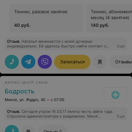
Теннис, разовое занятие
Теннис, абонемент
месяц (4 занятия)
40 руб.
140 руб.
Отзыв
.
Наталья занимается с моей дочерью
индивидуально. Ей удалось быстро найти контакт с
Еще
5летним ребенком, увлечь ее теннисом. Занятия
продуктивные. Наблюдается прогресс. Не ко всем
тренерам ребенок на уроки ходит с удовольствием. На
Записаться
Отзывы
занятия с Натальей всегда дочь идет с интересом и
тренировочным настроем. Рекомендую этого тренера.
ФИТНЕС-ЦЕНТР, САУНА
Бодрость
Минск, ул. Жудро, 40
с 07:00
Отзыв
.
Сегодня утром 16.03.17 имела честь зайти туда.
Спросила администратора о раздевалке. Меня
Еще
взмахами руки гоняла по разным этажам, велела
спрашивать у тренера, потом у девочек, потом в том
зале, затем еще раз туда, где же переодеваются и
1
Отзывы