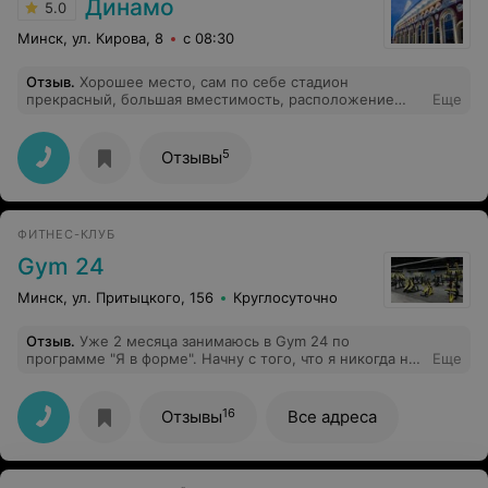
Динамо
5.0
Минск, ул. Кирова, 8
с 08:30
Отзыв
.
Хорошее место, сам по себе стадион
прекрасный, большая вместимость, расположение
Еще
довольно хорошее. После шумного матча не
составляет труда уехать. Прекрасный интерьер и
многое по еде не подскажу.
5
Отзывы
ФИТНЕС-КЛУБ
Gym 24
Минск, ул. Притыцкого, 156
Круглосуточно
Отзыв
.
Уже 2 месяца занимаюсь в Gym 24 по
программе "Я в форме". Начну с того, что я никогда не
Еще
думала, что буду вставать рано и ездить 3 раза в
неделю в зал к 8 утра, да еще и заниматься там в
полную силу. Но делаю это с легкость и
16
Отзывы
Все адреса
удовольствием. Зал очень просторный, большое
количество всевозможных тренажеров, названия
некоторых я даже не знаю) В абонемент входит 3
занятия в неделю с тренером, консультации по