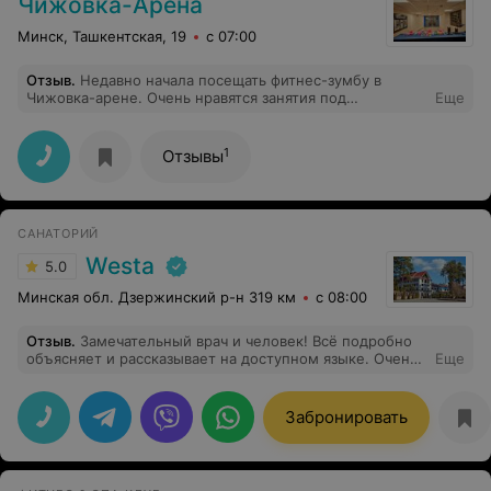
Чижовка-Арена
Минск, Ташкентская, 19
с 07:00
Отзыв
.
Недавно начала посещать фитнес-зумбу в
Чижовка-арене. Очень нравятся занятия под
Еще
зажигательную музыку. Тренер, Вика Волкова, просто
умница!!! Находит подход к каждому индивидуально, в
процессе тренировки объясняет, какие мышцы
1
Отзывы
прорабатываем, для чего полезны определенные
движения... Начало занятий в 21.00, думала усну, но
после тренировки порхала, как бабочка. Всем
рекомендую зумбу в Чижовка-арена!
САНАТОРИЙ
Westa
5.0
Минская обл. Дзержинский р-н 319 км
с 08:00
Отзыв
.
Замечательный врач и человек! Всё подробно
объясняет и рассказывает на доступном языке. Очень
Еще
хорошее отношение к пациенту. В будущем, если
возникнут вопросы, то буду обращаться только к ней!
Забронировать