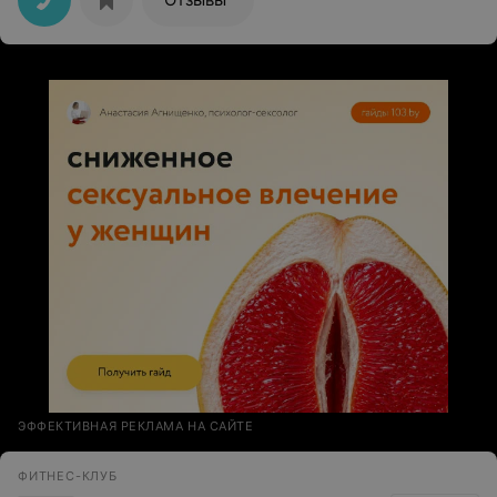
занимаются. Около 10 минут заняла вся эта ситуация.
Потом она встала, спустилась к одной из раздевалок,
сказала: "Вот, спросите у девочек!" Занавес. P.S.
Девочки посмеялись с администратора, сказали какая
именно раздевалка мне нужна и где находится,
замечательная тренер все рассказала. В конце еще
перепутали в гардеробе мою верхнюю одежду.
Оказывается, это норма. теперь и я буду знать:
специалисты по фитнесу хорошие, а администратор
явно не на своем месте.
ЭФФЕКТИВНАЯ РЕКЛАМА НА САЙТЕ
ФИТНЕС-КЛУБ