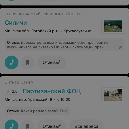
РЕСПУБЛИКАНСКИЙ ГОРНОЛЫЖНЫЙ ЦЕНТР
Силичи
Минская обл. Логойский р-н
Круглосуточно
Отзыв
.
просмотрела всю информацию,но про горные
лыжи ничего не сказано.Ни карты склонов,ни прай
Еще
слиста на горгнолыжное оборудование
1
Отзывы
ФИТНЕС-ЦЕНТР
Партизанский ФОЦ
2.0
Минск, пер. Уральский, 9
с 10:00
Отзыв
.
Какой размер зала?
Еще
9
Отзывы
Все адреса