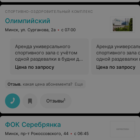
СПОРТИВНО-ОЗДОРОВИТЕЛЬНЫЙ КОМПЛЕКС
Олимпийский
Минск, ул. Сурганова, 2а
с 07:00
Аренда универсального
Аренда универсал
спортивного зала с учётом
спортивного зала 
одной раздевалки в будни до
одной раздевалки 
16.00
после 16.00,суббот
Цена по запросу
Цена по запросу
воскресение
Отзыв
.
какая цена абонемента?
Еще
1
Отзывы
ФОК Серебрянка
Минск, пр-т Рокоссовского, 44
с 06:45