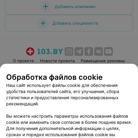
Добавить компанию
Добавить специалиста
О проекте
Новости проекта
Размещение рекламы
Медицинский маркетинг
Публичный договор
Обработка файлов cookie
Пользовательское соглашение
Способы оплаты
Наш сайт использует файлы cookie для обеспечения
Вакансии
Партнеры
удобства пользователей сайта, его улучшения, сбора
Написать руководителю 103.by
статистики и предоставления персонализированных
рекомендаций.
Написать в поддержку
Персональные настройки cookie
Вы можете настроить параметры использования файлов
Обработка персональных данных
cookie или изменить свое согласие в более позднее время.
Для получения дополнительной информации о целях,
сроках и порядке использования файлов cookie вы