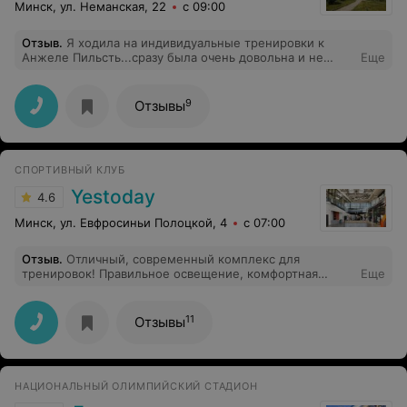
Минск, ул. Неманская, 22
с 09:00
Отзыв
.
Я ходила на индивидуальные тренировки к
Анжеле Пильсть...сразу была очень довольна и не
Еще
жалела потраченных денег, но сейчас все
поменялось...за те же деньги я занимаюсь
сама..Анжела очень посредственно участвовала в
9
Отзывы
моем занятии (она сказала, что я уже все знаю и могу
сама заниматься)..простите..а за что я плачу деньги? Я
советую выбрать другого тренера.
СПОРТИВНЫЙ КЛУБ
Yestoday
4.6
Минск, ул. Евфросиньи Полоцкой, 4
с 07:00
Отзыв
.
Отличный, современный комплекс для
тренировок! Правильное освещение, комфортная
Еще
температура, хороший корт, удобная локация! Всё
оборудовано! душ, мыло жидкое в наличии, шкафчики
индивидуальные. Есть где выпить чай/кофе . Покушать
11
Отзывы
роллы/суши. Детская игровая комната . Рекомендую!
НАЦИОНАЛЬНЫЙ ОЛИМПИЙСКИЙ СТАДИОН