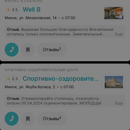
ФИТНЕС & СПА-КЛУБ
Well B
3.5
Минск, ул. Михаловская, 14
с 07:00
Отзыв
.
Выражаю большую благодарность! Впечатления
остались только положительные. Замечательный
Еще
специалист и человек, было уделено внимание не
только мне, но и моей дочери, посоветовали нужного
специалиста, и оказали помощь в записи на прием.
2
Отзывы
Очень доволен процедурой и результатами. С
удовольствием буду рекомендовать его всем своим
знакомым!
СПОРТИВНО-ОЗДОРОВИТЕЛЬНЫЙ ЦЕНТР
Спортивно-оздоровительный центр «Олимп»
2.3
Минск, ул. Якуба Коласа, 2
с 07:00
Отзыв
.
Отремонтируйте ступеньку, пожалуйста,
опасно 05.04.2024 отремонтировали, МОЛОДЦЫ!
Еще
4
Отзывы