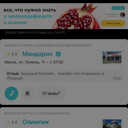
настоящий релакс!
ЭФФЕКТИВНАЯ РЕКЛАМА НА САЙТЕ
ФИЗКУЛЬТУРНО-ОЗДОРОВИТЕЛЬНЫЙ КОМПЛЕКС
Мандарин
5.0
Минск, ул. Лучины, 11
с 07:00
Отзыв
.
Хороший бассейн , спасибо что открылись в
Лошице)
Еще
5
Отзывы
ФИЗКУЛЬТУРНО-СПОРТИВНЫЙ КЛУБ
Олимпик
2.0