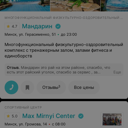
МНОГОФУНКЦИОНАЛЬНЫЙ ФИЗКУЛЬТУРНО-ОЗДОРОВИТЕЛЬНЫЙ КОМПЛЕКС
Мандарин
4.7
Минск, ул. Герасименко, 51
до 23:00
Многофункциональный физкультурно-оздоровительный
комплекс с тренажерным залом, залами фитнеса и
единоборств
Отзыв
.
Мандарин это рай на этом районе, спасибо, что
есть этот райский уголок, спасибо за сервис , за
Еще
хорошее времяпровождение. С детьми тоже хорошо
туда ходить !
3
Отзывы
Все цены
СПОРТИВНЫЙ ЦЕНТР
Max Mirnyi Center
5.0
Минск, ул. Громова, 14
с 08:00