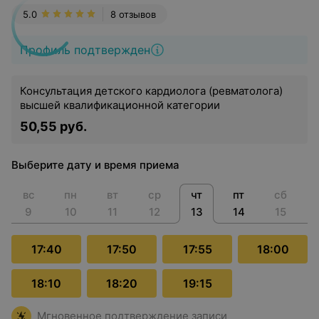
5.0
8 отзывов
Профиль подтвержден
Консультация детского кардиолога (ревматолога)
высшей квалификационной категории
50,55 руб.
Выберите дату и время приема
вс
пн
вт
ср
чт
пт
сб
9
10
11
12
13
14
15
17:40
17:50
17:55
18:00
18:10
18:20
19:15
Мгновенное подтверждение записи