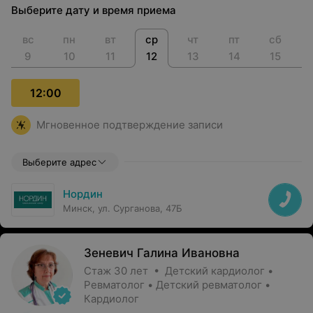
Выберите дату и время приема
вс
пн
вт
ср
чт
пт
сб
9
10
11
12
13
14
15
12:00
Мгновенное подтверждение записи
Выберите адрес
Нордин
Минск, ул. Сурганова, 47Б
Зеневич Галина Ивановна
Стаж 30 лет • Детский кардиолог •
Ревматолог • Детский ревматолог •
Кардиолог