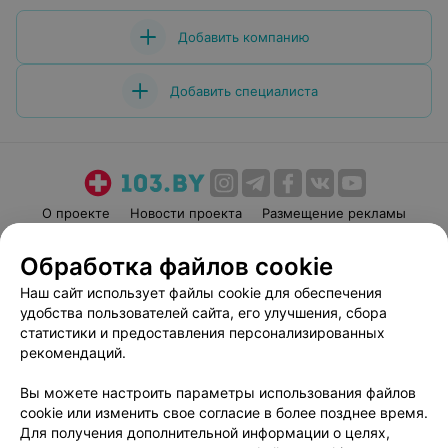
Добавить компанию
Добавить специалиста
О проекте
Новости проекта
Размещение рекламы
Медицинский маркетинг
Публичный договор
Обработка файлов cookie
Пользовательское соглашение
Способы оплаты
Наш сайт использует файлы cookie для обеспечения
Вакансии
Партнеры
удобства пользователей сайта, его улучшения, сбора
Написать руководителю 103.by
статистики и предоставления персонализированных
рекомендаций.
Написать в поддержку
Персональные настройки cookie
Вы можете настроить параметры использования файлов
Обработка персональных данных
cookie или изменить свое согласие в более позднее время.
Для получения дополнительной информации о целях,