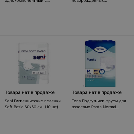
однокомпонентный с
новорожденных
вырезаемым отверстием от
однокомпонентный с
13 до 64 мм/ от 13 до 80 мм
вырезаемым отверстием от
(артикул: 4102)
5 до 25 мм (артикул: 3550)
Товара нет в продаже
Товара нет в продаже
Seni Гигиенические пеленки
Tena Подгузники-трусы для
Soft Basic 60х60 см. (10 шт)
взрослых Pants Normal
Medium FeelDry, 30 шт