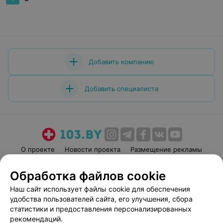
Добавить компанию
Добавить специалиста
О проекте
Новости проекта
Размещение рекламы
Медицинский маркетинг
Публичный договор
Обработка файлов cookie
Пользовательское соглашение
Способы оплаты
Наш сайт использует файлы cookie для обеспечения
Вакансии
Партнеры
удобства пользователей сайта, его улучшения, сбора
Написать руководителю 103.by
статистики и предоставления персонализированных
рекомендаций.
Написать в поддержку