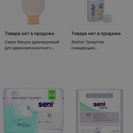
Товара нет в продаже
Товара нет в продаже
Casex Мешок дренируемый
Shelter Средство
для двухкомпонентного
очищающее
калоприёмника с диаметром
дезодорирующее для
фланца 45, 57, 70 мм
стомийных мешков CH3
(артикул: 3700)
(артикул: 520)