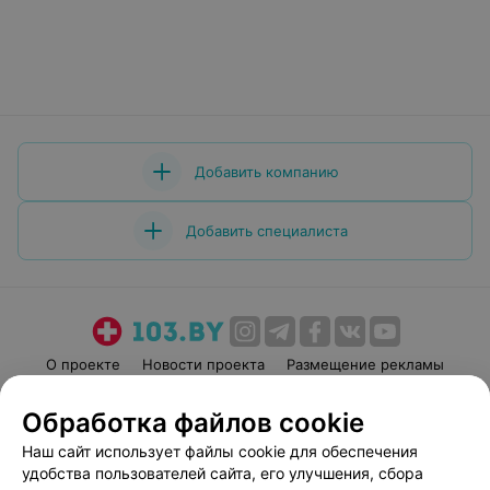
Добавить компанию
Добавить специалиста
О проекте
Новости проекта
Размещение рекламы
Медицинский маркетинг
Публичный договор
Обработка файлов cookie
Пользовательское соглашение
Способы оплаты
Наш сайт использует файлы cookie для обеспечения
Вакансии
Партнеры
удобства пользователей сайта, его улучшения, сбора
Написать руководителю 103.by