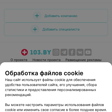
Добавить компанию
Добавить специалиста
О проекте
Новости проекта
Размещение рекламы
Медицинский маркетинг
Публичный договор
Обработка файлов cookie
Пользовательское соглашение
Способы оплаты
Наш сайт использует файлы cookie для обеспечения
Вакансии
Партнеры
удобства пользователей сайта, его улучшения, сбора
Написать руководителю 103.by
статистики и предоставления персонализированных
рекомендаций.
Написать в поддержку
Персональные настройки cookie
Вы можете настроить параметры использования файлов
Обработка персональных данных
cookie или изменить свое согласие в более позднее время.