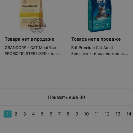
Товара нет в продаже
Товара нет в продаже
GRANDORF - CAT MeatRice
Brit Premium Cat Adult
PROBIOTIC STERILISED - для
Sensitive - гипоаллергенный
стерилизованных кошек из 4
корм для взрослых кошек, с
видов мяса с бурым рисом и
чувствительным
ЖИВЫМИ ПРОБИОТИКАМИ
пищеварением, с ягненком
0,4 кг
1,5 кг
Показать ещё 30
1
2
3
4
5
6
7
8
9
10
11
12
13
14