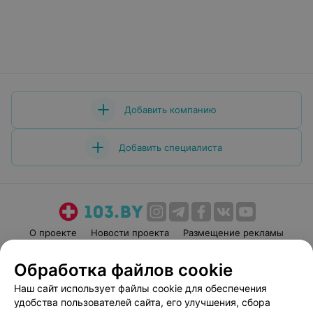
Добавить компанию
Добавить специалиста
О проекте
Новости проекта
Размещение рекламы
Медицинский маркетинг
Публичный договор
Обработка файлов cookie
Пользовательское соглашение
Способы оплаты
Наш сайт использует файлы cookie для обеспечения
Вакансии
Партнеры
удобства пользователей сайта, его улучшения, сбора
Написать руководителю 103.by