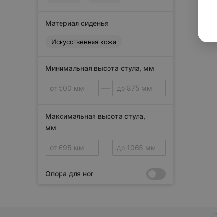
Материал сиденья
Искусственная кожа
Минимальная высота стула, мм
Максимальная высота стула,
мм
Опора для ног
Сбросить