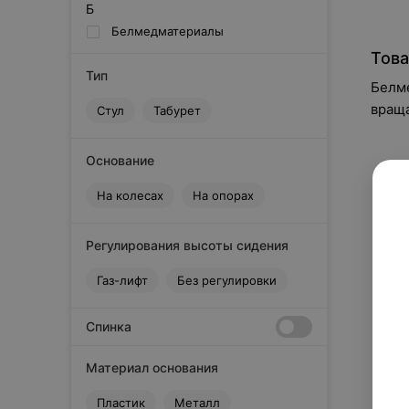
Б
Белмедматериалы
Това
Тип
Белм
вращ
Стул
Табурет
Основание
На колесах
На опорах
Регулирования высоты сидения
Газ-лифт
Без регулировки
Спинка
Материал основания
Пластик
Металл