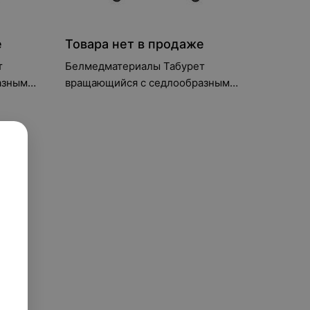
е
Товара нет в продаже
т
Белмедматериалы Табурет
азным
вращающийся с седлообразным
сидением ТС-1П-02